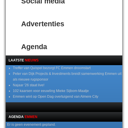
Social media
Advertenties
Agenda
LAATSTE
NIEUWS
Treffer van Quispel bezorgt FC Emmen droomstart
Peter van Dijk Projects & Investments breidt samenwerking Emmen uit
als nieuwe rugsponsor
Najaar '26 staat live!
102 kaarsen voor eeuwling Mieke Sijbom-Maatje
Emmen wint op Open Dag overtuigend van Almere City
AGENDA
EMMEN
Er is geen evenement gepland.