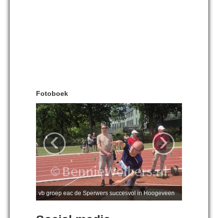
Fotoboek
‹
›
vb groep eac de Sperwers succesvol in Hoogeveen