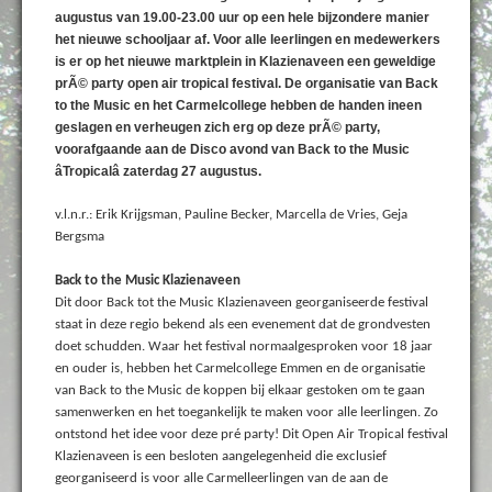
augustus van 19.00-23.00 uur op een hele bijzondere manier
het nieuwe schooljaar af. Voor alle leerlingen en medewerkers
is er op het nieuwe marktplein in Klazienaveen een geweldige
prÃ© party open air tropical festival. De organisatie van Back
to the Music en het Carmelcollege hebben de handen ineen
geslagen en verheugen zich erg op deze prÃ© party,
voorafgaande aan de Disco avond van Back to the Music
âTropicalâ zaterdag 27 augustus.
v.l.n.r.: Erik Krijgsman, Pauline Becker, Marcella de Vries, Geja
Bergsma
Back to the Music Klazienaveen
Dit door Back tot the Music Klazienaveen georganiseerde festival
staat in deze regio bekend als een evenement dat de grondvesten
doet schudden. Waar het festival normaalgesproken voor 18 jaar
en ouder is, hebben het Carmelcollege Emmen en de organisatie
van Back to the Music de koppen bij elkaar gestoken om te gaan
samenwerken en het toegankelijk te maken voor alle leerlingen. Zo
ontstond het idee voor deze pré party! Dit Open Air Tropical festival
Klazienaveen is een besloten aangelegenheid die exclusief
georganiseerd is voor alle Carmelleerlingen van de aan de