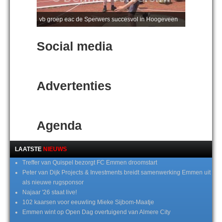
vb groep eac de Sperwers succesvol in Hoogeveen
Social media
Advertenties
Agenda
LAATSTE
NIEUWS
Treffer van Quispel bezorgt FC Emmen droomstart
Peter van Dijk Projects & Investments breidt samenwerking Emmen uit
als nieuwe rugsponsor
Najaar '26 staat live!
102 kaarsen voor eeuwling Mieke Sijbom-Maatje
Emmen wint op Open Dag overtuigend van Almere City