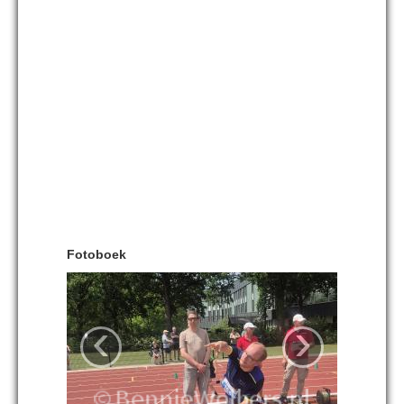
Fotoboek
‹
›