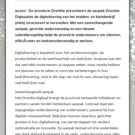
assen - De provincie Drenthe presenteert de aanpak Drenthe
Digitaalom de digitalisering van het midden- en kleinbedrijf
(mkb) structureel te versnellen. Met een samenhangende
aanpak, gerichte ondersteuning en een nieuwe
subsidieregeling helpt de provincie ondernemers om slimmer,
efficiÃ«nter en toekomstbestendig te werken.
Digitalisering is bepalend voor het verdienvermogen, de
productiviteit en de weerbaarheid van bedrijven. Analyses laat zien
dat veel mkb-ondernemers al stappen zetten, maar moeite hebben
om plannen om te zetten in concrete verbeteringen in hun
bedrijfsvoering. Juist in die stap van inzicht naar uitvoering lopen
veel bedrijven vast.
Samenhangende aanpak
Met Drenthe Digitaal brengt de provincie bestaande initiatieven en
partners samen tot één herkenbare aanpak. Centraal staat een
stapsgewijze ondersteuning van ondernemers, passend bij hun
digitale volwassenheid. Bedrijven kunnen daardoor gerichter
groeien in hun digitalisering, van eerste stappen tot verdere
optimalisatie en innovatie. De aanpak bestaat uit drie onderdelen:
een sterk digitaal fundament in de regio, ondersteuning voor mkb-