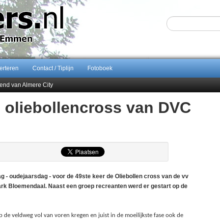
erteren
Contact / Tiplijn
Fotoboek
end van Almere City
ontract bij FC Emmen
e oliebollencross van DVC
 september 2026 terug naar Zuidlaren
Sijbom-Maatje
 oudejaarsdag - voor de 49ste keer de Oliebollen cross van de vv
park Bloemendaal. Naast een groep recreanten werd er gestart op de
p de veldweg vol van voren kregen en juist in de moeilijkste fase ook de