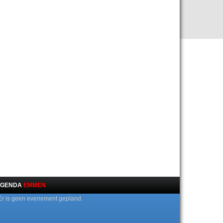
GENDA
EMMEN
Er is geen evenement gepland.