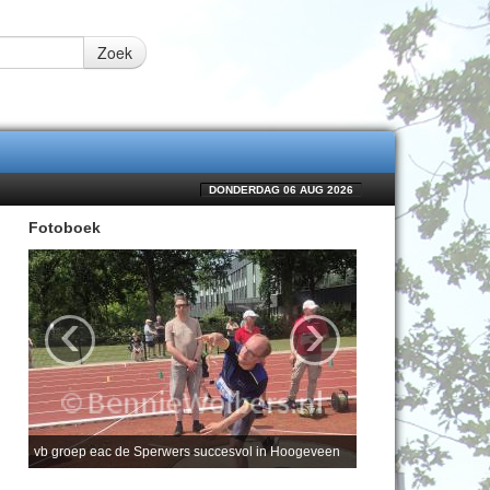
Zoek
DONDERDAG 06 AUG 2026
Fotoboek
‹
›
vb groep eac de Sperwers succesvol in Hoogeveen