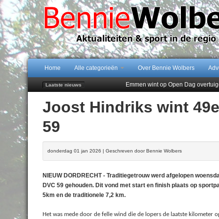
Home
Alle categorieën
Over Bennie Wolbers
Adv
Emmen wint op Open Dag overtuig
Laatste nieuws
Daan Lambers tekent eerste profc
Joost Hindriks wint 49
Jubileumfeest 35 jaar De Amer
Hunzeloopwandeltocht keert op 19
59
102 kaarsen voor eeuwling Mieke 
donderdag 01 jan 2026 | Geschreven door Bennie Wolbers
NIEUW DORDRECHT - Traditiegetrouw werd afgelopen woensdag -
DVC 59 gehouden. Dit vond met start en finish plaats op sport
5km en de traditionele 7,2 km.
Het was mede door de felle wind die de lopers de laatste kilometer o