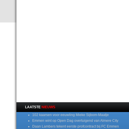
LAATSTE
NIEUWS
102 kaarsen voor eeuwling Mieke Sijbom-Maatje
Emmen wint op Open Dag overtuigend van Almere City
Daan Lambers tekent eerste profcontract bij FC Emmen