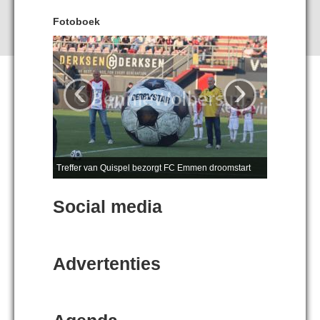
Fotoboek
‹
›
Treffer van Quispel bezorgt FC Emmen droomstart
Social media
Advertenties