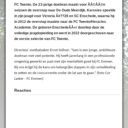
FC Twente. De 23-jarige doelman maakt voor ÃÂ©ÃÂ©n
seizoen de overstap naar De Oude Meerdijk. Karssies speelde
in zijn jeugd voor Victoria Ã¢??28 en SC Enschede, waarna hij
in 2012 de overstap maakte naar de FC Twente/Heracles
Academie. De geboren EnschedeÃÂ«r doorliep daar de
volledige jeugdopleiding en werd in 2022 doorgeschoven naar
de eerste selectie van FC Twente.
Directeur voetbalzaken Ernst Söllner: “Sam is een jonge, ambitieuze
doelman met veel potentie. Hij heeft jarenlang in een professionele
omgeving gewerkt en past met zijn mentaliteit goed bij FC Emmen.
Bij ons krijgt hij de kans om belangrijke stappen in zijn ontwikkeling
te zetten en de concurrentie onder de lat aan te gaan.” (foto Cor
Lasker - FC Emmen)
Reacties