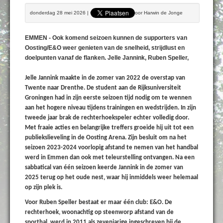
donderdag 28 mei 2026 | Geschreven door Door Harwin de Jonge
EMMEN - Ook komend seizoen kunnen de supporters van
Oosting/E&O weer genieten van de snelheid, strijdlust en
doelpunten vanaf de flanken. Jelle Jannink, Ruben Speller,
Jelle Jannink
maakte in de zomer van 2022 de overstap van
Twente naar Drenthe. De student aan de Rijksuniversiteit
Groningen had in zijn eerste seizoen tijd nodig om te wennen
aan het hogere niveau tijdens trainingen en wedstrijden. In zijn
tweede jaar brak de rechterhoekspeler echter volledig door.
Met fraaie acties en belangrijke treffers groeide hij uit tot een
publiekslieveling in de Oosting Arena. Zijn besluit om na het
seizoen 2023-2024 voorlopig afstand te nemen van het handbal
werd in Emmen dan ook met teleurstelling ontvangen. Na een
sabbatical van één seizoen keerde Jannink in de zomer van
2025 terug op het oude nest, waar hij inmiddels weer helemaal
op zijn plek is.
Voor
Ruben Speller
bestaat er maar één club: E&O. De
rechterhoek, woonachtig op steenworp afstand van de
sporthal, werd in 2011 als zevenjarige ingeschreven bij de