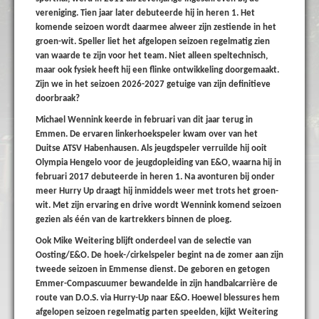
vereniging. Tien jaar later debuteerde hij in heren 1. Het
komende seizoen wordt daarmee alweer zijn zestiende in het
groen-wit. Speller liet het afgelopen seizoen regelmatig zien
van waarde te zijn voor het team. Niet alleen speltechnisch,
maar ook fysiek heeft hij een flinke ontwikkeling doorgemaakt.
Zijn we in het seizoen 2026-2027 getuige van zijn definitieve
doorbraak?
Michael Wennink
keerde in februari van dit jaar terug in
Emmen. De ervaren linkerhoekspeler kwam over van het
Duitse ATSV Habenhausen. Als jeugdspeler verruilde hij ooit
Olympia Hengelo voor de jeugdopleiding van E&O, waarna hij in
februari 2017 debuteerde in heren 1. Na avonturen bij onder
meer Hurry Up draagt hij inmiddels weer met trots het groen-
wit. Met zijn ervaring en drive wordt Wennink komend seizoen
gezien als één van de kartrekkers binnen de ploeg.
Ook
Mike Weitering
blijft onderdeel van de selectie van
Oosting/E&O. De hoek-/cirkelspeler begint na de zomer aan zijn
tweede seizoen in Emmense dienst. De geboren en getogen
Emmer-Compascuumer bewandelde in zijn handbalcarrière de
route van D.O.S. via Hurry-Up naar E&O. Hoewel blessures hem
afgelopen seizoen regelmatig parten speelden, kijkt Weitering