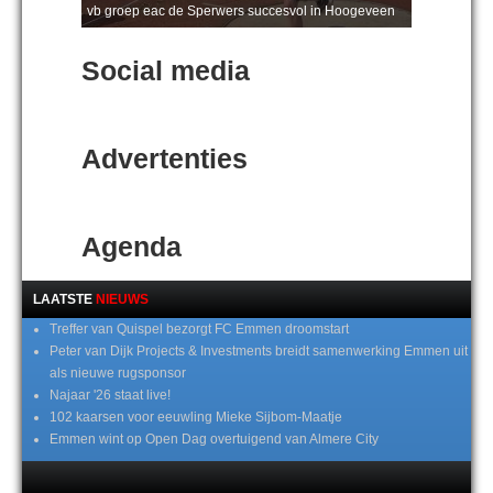
vb groep eac de Sperwers succesvol in Hoogeveen
Social media
Advertenties
Agenda
LAATSTE
NIEUWS
Treffer van Quispel bezorgt FC Emmen droomstart
Peter van Dijk Projects & Investments breidt samenwerking Emmen uit
als nieuwe rugsponsor
Najaar '26 staat live!
102 kaarsen voor eeuwling Mieke Sijbom-Maatje
Emmen wint op Open Dag overtuigend van Almere City