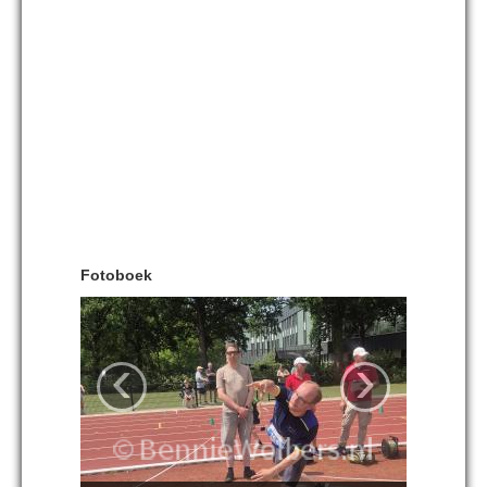
Fotoboek
‹
›