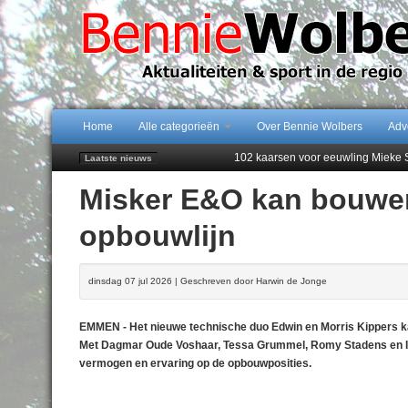
Home
Alle categorieën
Over Bennie Wolbers
Adv
102 kaarsen voor eeuwling Mieke 
Laatste nieuws
Emmen wint op Open Dag overtuig
Misker E&O kan bouwen 
Daan Lambers tekent eerste profc
Jubileumfeest 35 jaar De Amer
opbouwlijn
Najaar '26 staat live!
dinsdag 07 jul 2026 | Geschreven door Harwin de Jonge
EMMEN - Het nieuwe technische duo Edwin en Morris Kippers ka
Met Dagmar Oude Voshaar, Tessa Grummel, Romy Stadens en In
vermogen en ervaring op de opbouwposities.