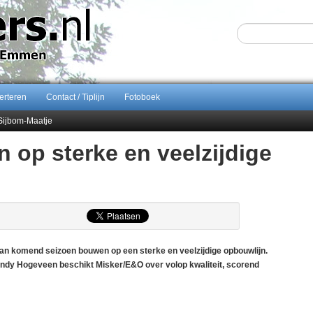
erteren
Contact / Tiplijn
Fotoboek
Sijbom-Maatje
end van Almere City
op sterke en veelzijdige
ontract bij FC Emmen
n komend seizoen bouwen op een sterke en veelzijdige opbouwlijn.
dy Hogeveen beschikt Misker/E&O over volop kwaliteit, scorend