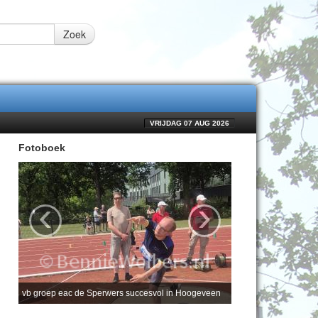
Zoek
VRIJDAG 07 AUG 2026
Fotoboek
‹
›
vb groep eac de Sperwers succesvol in Hoogeveen