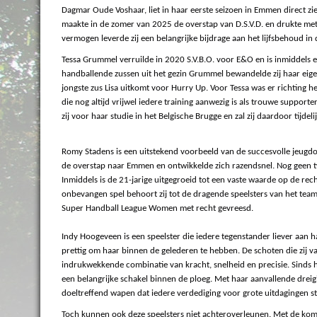
Dagmar Oude Voshaar, liet in haar eerste seizoen in Emmen direct zi
maakte in de zomer van 2025 de overstap van D.S.V.D. en drukte met
vermogen leverde zij een belangrijke bijdrage aan het lijfsbehoud
T
essa Grummel verruilde in 2020 S.V.B.O. voor E&O en is inmiddels e
handballende zussen uit het gezin Grummel bewandelde zij haar eigen 
jongste zus Lisa uitkomt voor Hurry Up. Voor Tessa was er richting h
die nog altijd vrijwel iedere training aanwezig is als trouwe supporte
zij voor haar studie in het Belgische Brugge en zal zij daardoor tijdel
Romy Stadens is een uitstekend voorbeeld van de succesvolle jeugdop
de overstap naar Emmen en ontwikkelde zich razendsnel. Nog geen tw
Inmiddels is de 21-jarige uitgegroeid tot een vaste waarde op de re
onbevangen spel behoort zij tot de dragende speelsters van het te
Super Handball League Women met recht gevreesd.
Indy Hoogeveen is een speelster die iedere tegenstander liever aan ha
prettig om haar binnen de gelederen te hebben. De schoten die zij 
indrukwekkende combinatie van kracht, snelheid en precisie. Sinds 
een belangrijke schakel binnen de ploeg. Met haar aanvallende dre
doeltreffend wapen dat iedere verdediging voor grote uitdagingen st
Toch kunnen ook deze speelsters niet achteroverleunen. Met de koms