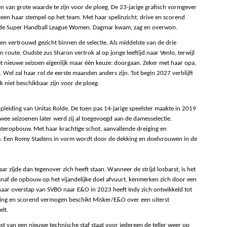
en van grote waarde te zijn voor de ploeg. De 23-jarige grafisch vormgever
een haar stempel op het team. Met haar spelinzicht, drive en scorend
 in de Super Handball League Women. Dagmar kwam, zag en overwon.
en vertrouwd gezicht binnen de selectie. Als middelste van de drie
route. Oudste zus Sharon vertrok al op jonge leeftijd naar Venlo, terwijl
et nieuwe seizoen eigenlijk maar één keuze: doorgaan. Zeker met haar opa,
r. Wel zal haar rol de eerste maanden anders zijn. Tot begin 2027 verblijft
ijk niet beschikbaar zijn voor de ploeg.
leiding van Unitas Rolde. De toen pas 14-jarige speelster maakte in 2019
ee seizoenen later werd zij al toegevoegd aan de damesselectie.
chteropbouw. Met haar krachtige schot, aanvallende dreiging en
am. Een Romy Stadens in vorm wordt door de dekking en doelvrouwen in de
ar zijde dan tegenover zich heeft staan. Wanneer de strijd losbarst, is het
vanaf de opbouw op het vijandelijke doel afvuurt, kenmerken zich door een
haar overstap van SVBO naar E&O in 2023 heeft Indy zich ontwikkeld tot
iging en scorend vermogen beschikt Misker/E&O over een uiterst
elt.
t van een nieuwe technische staf staat voor iedereen de teller weer op