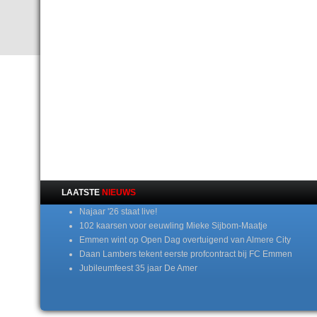
LAATSTE
NIEUWS
Najaar '26 staat live!
102 kaarsen voor eeuwling Mieke Sijbom-Maatje
Emmen wint op Open Dag overtuigend van Almere City
Daan Lambers tekent eerste profcontract bij FC Emmen
Jubileumfeest 35 jaar De Amer