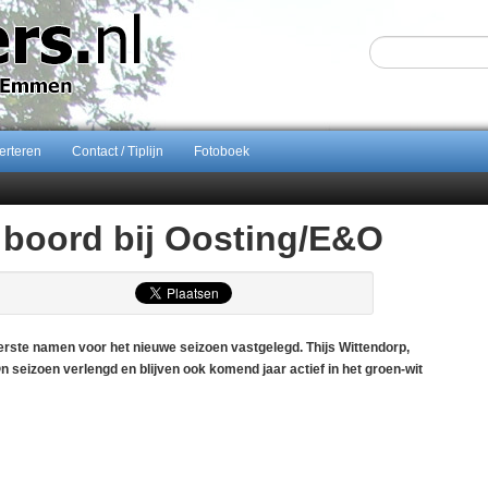
erteren
Contact / Tiplijn
Fotoboek
Sijbom-Maatje
 boord bij Oosting/E&O
end van Almere City
ontract bij FC Emmen
ents breidt samenwerking Emmen uit als nieuwe rugsponsor
rste namen voor het nieuwe seizoen vastgelegd. Thijs Wittendorp,
eizoen verlengd en blijven ook komend jaar actief in het groen-wit