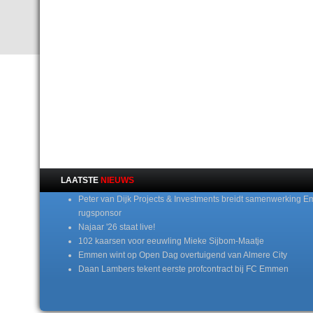
LAATSTE
NIEUWS
Peter van Dijk Projects & Investments breidt samenwerking E
rugsponsor
Najaar '26 staat live!
102 kaarsen voor eeuwling Mieke Sijbom-Maatje
Emmen wint op Open Dag overtuigend van Almere City
Daan Lambers tekent eerste profcontract bij FC Emmen