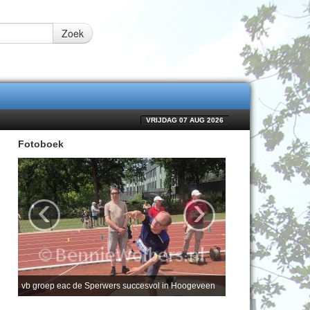
Zoek
VRIJDAG 07 AUG 2026
Fotoboek
‹
›
vb groep eac de Sperwers succesvol in Hoogeveen