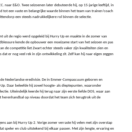
. naar E&O. Twee seizoenen later debuteerde hij, op 15-jarige leeftijd, in 
id tot een vaste en belangrijke waarde binnen het team van trainer/coach 
ittendorp een steeds nadrukkelijkere rol binnen de selectie.
ent uit de regio werd opgeleid bij Hurry Up en maakte in de zomer van 
blessure kende de opbouwer een moeizame start van het seizoen en pas 
n de competitie liet Zwart echter steeds vaker zijn kwaliteiten zien en 
dat er nog veel rek in zijn ontwikkeling zit. Zelf kan hij naar eigen zeggen 
an de Nederlandse eredivisie. De in Emmer-Compascuum geboren en 
. Daar beleefde hij zowel hoogte- als dieptepunten, waaronder 
ie. Uiteindelijk keerde hij terug naar zijn eerste liefde DOS, waar aan 
 herenhandbal op niveau doordat het team zich terugtrok uit de 
s aan bij Hurry Up 2. Vorige zomer verraste hij velen met zijn overstap 
t speler en club uitstekend bij elkaar passen. Met zijn lengte, ervaring en 