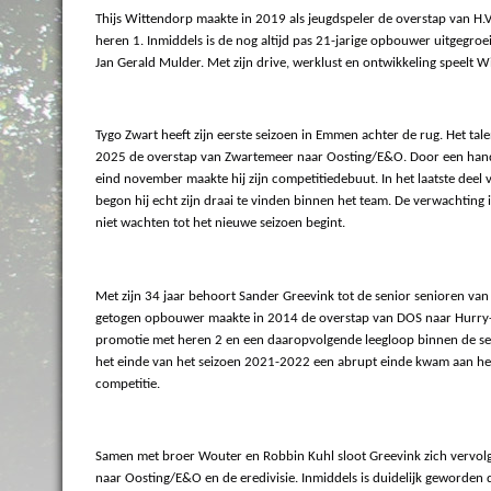
Thijs Wittendorp maakte in 2019 als jeugdspeler de overstap van H.V.C
heren 1. Inmiddels is de nog altijd pas 21-jarige opbouwer uitgegroe
Jan Gerald Mulder. Met zijn drive, werklust en ontwikkeling speelt W
Tygo Zwart heeft zijn eerste seizoen in Emmen achter de rug. Het tal
2025 de overstap van Zwartemeer naar Oosting/E&O. Door een hand
eind november maakte hij zijn competitiedebuut. In het laatste deel va
begon hij echt zijn draai te vinden binnen het team. De verwachting is 
niet wachten tot het nieuwe seizoen begint.
Met zijn 34 jaar behoort Sander Greevink tot de senior senioren v
getogen opbouwer maakte in 2014 de overstap van DOS naar Hurry-Up
promotie met heren 2 en een daaropvolgende leegloop binnen de select
het einde van het seizoen 2021-2022 een abrupt einde kwam aan het
competitie.
Samen met broer Wouter en Robbin Kuhl sloot Greevink zich vervolgen
naar Oosting/E&O en de eredivisie. Inmiddels is duidelijk geworden da