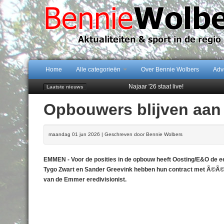
Home
Alle categorieën
Over Bennie Wolbers
Adv
Najaar '26 staat live!
Laatste nieuws
102 kaarsen voor eeuwling Mieke 
Opbouwers blijven aan
Emmen wint op Open Dag overtuig
Daan Lambers tekent eerste profc
Peter van Dijk Projects & Investm
maandag 01 jun 2026 | Geschreven door Bennie Wolbers
EMMEN - Voor de posities in de opbouw heeft Oosting/E&O de ee
Tygo Zwart en Sander Greevink hebben hun contract met Ã©Ã©n s
van de Emmer eredivisionist.