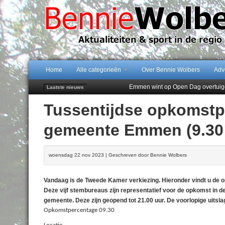
Home
Alle categorieën
Over Bennie Wolbers
Adv
Emmen wint op Open Dag overtuig
Laatste nieuws
Daan Lambers tekent eerste profc
Tussentijdse opkomst
Jubileumfeest 35 jaar De Amer
Hunzeloopwandeltocht keert op 19
gemeente Emmen (9.30
102 kaarsen voor eeuwling Mieke 
woensdag 22 nov 2023 | Geschreven door Bennie Wolbers
Vandaag is de Tweede Kamer verkiezing. Hieronder vindt u de
Deze vijf stembureaus zijn representatief voor de opkomst in d
gemeente. Deze zijn geopend tot 21.00 uur. De voorlopige uit
Opkomstpercentage 09.30