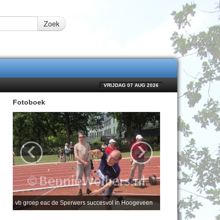
Zoek
VRIJDAG 07 AUG 2026
Fotoboek
‹
›
vb groep eac de Sperwers succesvol in Hoogeveen