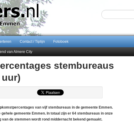
erteren
Contact / Tiplijn
Fotoboek
end van Almere City
ontract bij FC Emmen
percentages stembureaus
 september 2026 terug naar Zuidlaren
 uur)
Sijbom-Maatje
 opkomstpercentages van vijf stembureaus in de gemeente Emmen.
e gehele gemeente Emmen. In totaal zijn er 64 stembureaus in onze
slag van de stemmen wordt rond middernacht bekend gemaakt.