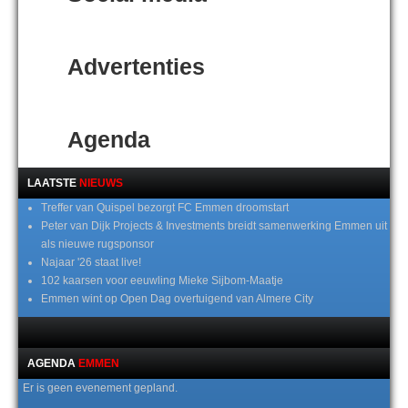
Advertenties
Agenda
LAATSTE
NIEUWS
Treffer van Quispel bezorgt FC Emmen droomstart
Peter van Dijk Projects & Investments breidt samenwerking Emmen uit
als nieuwe rugsponsor
Najaar '26 staat live!
102 kaarsen voor eeuwling Mieke Sijbom-Maatje
Emmen wint op Open Dag overtuigend van Almere City
AGENDA
EMMEN
Er is geen evenement gepland.