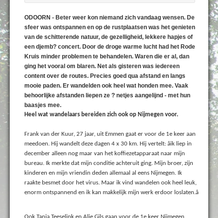
ODOORN - Beter weer kon niemand zich vandaag wensen. De
sfeer was ontspannen en op de rustplaatsen was het genieten
van de schitterende natuur, de gezelligheid, lekkere hapjes of
een djemb? concert. Door de droge warme lucht had het Rode
Kruis minder problemen te behandelen. Waren die er al, dan
ging het vooral om blaren. Net als gisteren was iedereen
content over de routes. Precies goed qua afstand en langs
mooie paden. Er wandelden ook heel wat honden mee. Vaak
behoorlijke afstanden liepen ze ? netjes aangelijnd - met hun
baasjes mee.
Heel wat wandelaars bereiden zich ook op Nijmegen voor.
Frank van der Kuur, 27 jaar, uit Emmen gaat er voor de 1e keer aan
meedoen. Hij wandelt deze dagen 4 x 30 km. Hij vertelt: âik liep in
december alleen nog maar van het koffiezetapparaat naar mijn
bureau. Ik merkte dat mijn conditie achteruit ging. Mijn broer, zijn
kinderen en mijn vriendin deden allemaal al eens Nijmegen. Ik
raakte besmet door het virus. Maar ik vind wandelen ook heel leuk,
enorm ontspannend en ik kan makkelijk mijn werk erdoor loslaten.â
Ook Tanja Teeselink en Alie Gils gaan voor de 1e keer Nijmegen