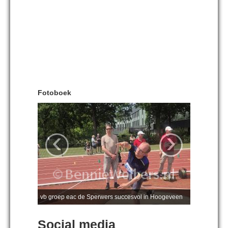
Fotoboek
‹
›
vb groep eac de Sperwers succesvol in Hoogeveen
Social media