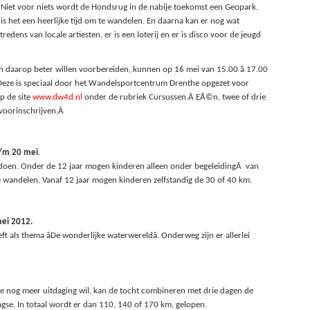
 Niet voor niets wordt de Hondsrug in de nabije toekomst een Geopark.
 is het een heerlijke tijd om te wandelen. En daarna kan er nog wat
edens van locale artiesten, er is een loterij en er is disco voor de jeugd
h daarop beter willen voorbereiden, kunnen op 16 mei van 15.00 â 17.00
Deze is speciaal door het Wandelsportcentrum Drenthe opgezet voor
p de site
www.dw4d.nl
onder de rubriek Cursussen.Â EÃ©n, twee of drie
 voorinschrijven.Â
t/m 20 mei
.
doen. Onder de 12 jaar mogen kinderen alleen onder begeleidingÂ van
e wandelen. Vanaf 12 jaar mogen kinderen zelfstandig de 30 of
40 km
.
mei 2012.
t als thema âDe wonderlijke waterwereldâ. Onderweg zijn er allerlei
Wie nog meer uitdaging wil, kan de tocht combineren met drie dagen de
gse. In totaal wordt er dan 110, 140 of
170 km
. gelopen.