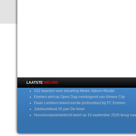
LAATSTE
NIEUWS
102 kaarsen voor eeuwling Mieke Sijbom-Maatje
Emmen wint op Open Dag overtuigend van Almere City
Daan Lambers tekent eerste profcontract bij FC Emmen
Jubileumfeest 35 jaar De Amer
Hunzeloopwandeltocht keert op 19 september 2026 terug naa