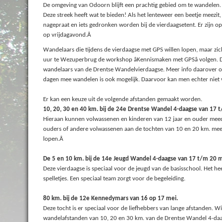
De omgeving van Odoorn blijft een prachtig gebied om te wandelen.
Deze streek heeft wat te bieden! Als het lenteweer een beetje meezit,
nagepraat en iets gedronken worden bij de vierdaagsetent. Er zijn optr
op vrijdagavond.Â
Wandelaars die tijdens de vierdaagse met GPS willen lopen, maar zic
uur te Wezuperbrug de workshop âKennismaken met GPSâ volgen. 
wandelaars van de Drentse Wandelvierdaagse. Meer info daarover o
dagen mee wandelen is ook mogelijk. D
aarvoor kan men echter niet
Er kan een keuze uit de volgende afstanden gemaakt worden.
10, 20, 30 en
40 km
. bij de 24e Drentse Wandel 4-daagse van 17 
Hieraan kunnen volwassenen en kinderen van 12 jaar en ouder mee
ouders of andere volwassenen aan de tochten van 10 en
20 km
. me
lopen.Â
De 5 en
10 km
. bij de 14e Jeugd Wandel 4-daagse van 17 t/m 20 
Deze vierdaagse is speciaal voor de jeugd van de basisschool. Het heef
spelletjes. Een speciaal team zorgt voor de begeleiding.
80 km
. bij de 12e Kennedymars van 16 op 17 mei.
Deze tocht is er speciaal voor de liefhebbers van lange afstanden. 
wandelafstanden van 10, 20 en
30 km
. van de Drentse Wandel 4-daa