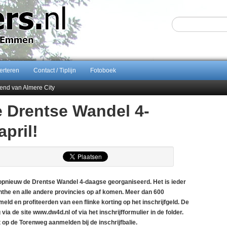
erteren
Contact / Tiplijn
Fotoboek
end van Almere City
ontract bij FC Emmen
 Drentse Wandel 4-
 september 2026 terug naar Zuidlaren
pril!
Sijbom-Maatje
pnieuw de Drentse Wandel 4-daagse georganiseerd. Het is ieder
nthe en alle andere provincies op af komen. Meer dan 600
eld en profiteerden van een flinke korting op het inschrijfgeld. De
via de site www.dw4d.nl of via het inschrijfformulier in de folder.
 op de Torenweg aanmelden bij de inschrijfbalie.