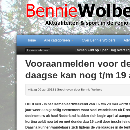
Home
Alle categorieën
Over Bennie Wolbers
Adv
Emmen wint op Open Dag overtuig
Laatste nieuws
Daan Lambers tekent eerste profc
Vooraanmelden voor de
Jubileumfeest 35 jaar De Amer
Hunzeloopwandeltocht keert op 19
daagse kan nog t/m 19 a
102 kaarsen voor eeuwling Mieke 
vrijdag 06 apr 2012 | Geschreven door Bennie Wolbers
ODOORN - In het Hemelvaartweekend van 16 t/m 20 mei wordt o
jaar weer een gezellig evenement waar veel wandelaars uit Dre
deelnemers uit heel Nederland hadden zich begin april al aangem
korting geldt nog tot en met donderdag 19 april door inschrijving 
Daarna kunnen wandelaars zich tijdens de vierdaagse in de tent