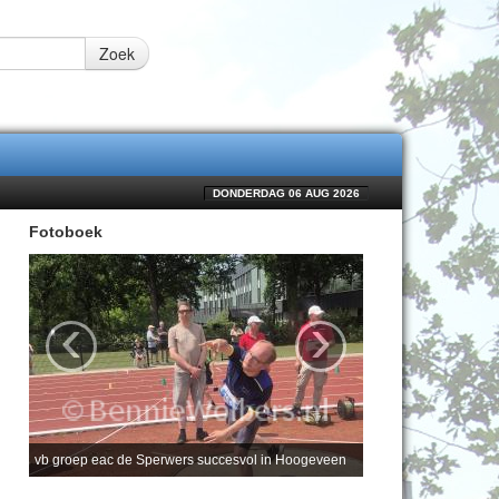
Zoek
DONDERDAG 06 AUG 2026
Fotoboek
‹
›
vb groep eac de Sperwers succesvol in Hoogeveen