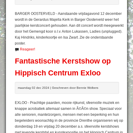
BARGER OOSTERVELD - Aanstaande vrijdagavond 12 december
wordt in de Gerardus Majella Kerk in Barger Oosterveld weer het
jaarlijkse kerstconcert gehouden. Aan dit concert wordt meegewerkt
door het Gemengd koor o.l.v. Anton Lukassen, Ladies (unplugged).
Kaj Hindriks, kinderkoortje en Isa Zwart. Zie de onderstaande
poster.
Reageer!
Fantastische Kerstshow op
Hippisch Centrum Exloo
maandag 02 dec 2024 | Geschreven door Bennie Wolbers
EXLOO - Prachtige paarden, mooie rijkunst, sfeervolle muziek en
knappe acrobatiek allemaal samen in Ã©Ã©n show. Speciaal voor
alle senioren, mantelzorgers, mensen met een beperking en hun
begeleiders woonachtig in de provincie Drenthe organiseren wij op
donderdag 19 en vrijdag 20 december a.s. sfeervolle kerstshows
met levende kerststal en kunstexpositie op het Hippisch Centrum in