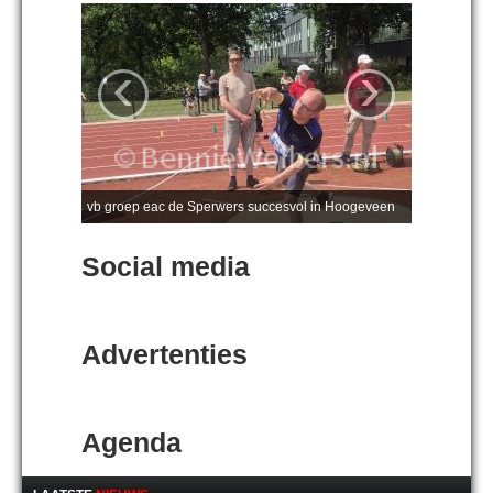
‹
›
vb groep eac de Sperwers succesvol in Hoogeveen
Social media
Advertenties
Agenda