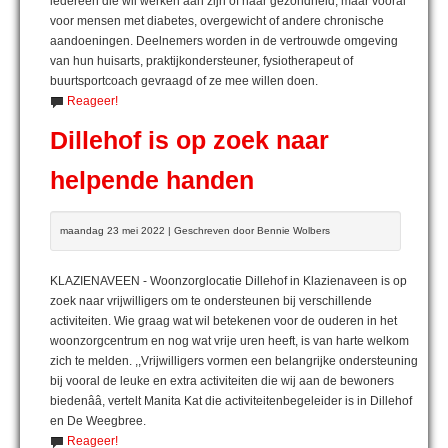
iedereen die wil werken aan zijn of haar gezondheid, maar vooral
voor mensen met diabetes, overgewicht of andere chronische
aandoeningen. Deelnemers worden in de vertrouwde omgeving
van hun huisarts, praktijkondersteuner, fysiotherapeut of
buurtsportcoach gevraagd of ze mee willen doen.
Reageer!
Dillehof is op zoek naar
helpende handen
maandag 23 mei 2022 | Geschreven door Bennie Wolbers
KLAZIENAVEEN - Woonzorglocatie Dillehof in Klazienaveen is op
zoek naar vrijwilligers om te ondersteunen bij verschillende
activiteiten. Wie graag wat wil betekenen voor de ouderen in het
woonzorgcentrum en nog wat vrije uren heeft, is van harte welkom
zich te melden. ,,Vrijwilligers vormen een belangrijke ondersteuning
bij vooral de leuke en extra activiteiten die wij aan de bewoners
biedenââ, vertelt Manita Kat die activiteitenbegeleider is in Dillehof
en De Weegbree.
Reageer!