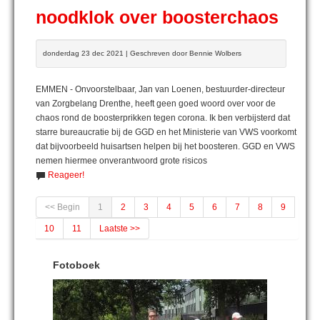
noodklok over boosterchaos
donderdag 23 dec 2021 | Geschreven door Bennie Wolbers
EMMEN - Onvoorstelbaar, Jan van Loenen, bestuurder-directeur
van Zorgbelang Drenthe, heeft geen goed woord over voor de
chaos rond de boosterprikken tegen corona. Ik ben verbijsterd dat
starre bureaucratie bij de GGD en het Ministerie van VWS voorkomt
dat bijvoorbeeld huisartsen helpen bij het boosteren. GGD en VWS
nemen hiermee onverantwoord grote risicos
Reageer!
<< Begin
1
2
3
4
5
6
7
8
9
10
11
Laatste >>
Fotoboek