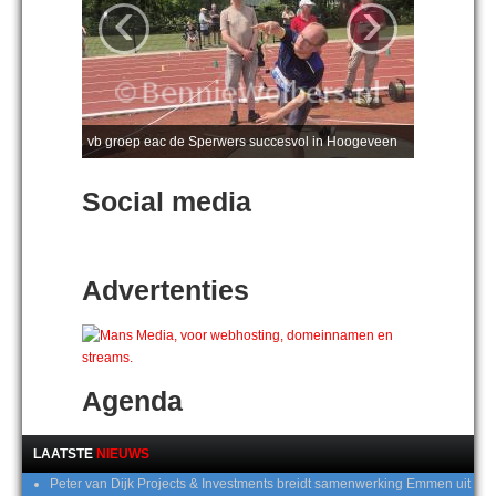
‹
›
vb groep eac de Sperwers succesvol in Hoogeveen
Social media
Advertenties
Agenda
LAATSTE
NIEUWS
Peter van Dijk Projects & Investments breidt samenwerking Emmen uit