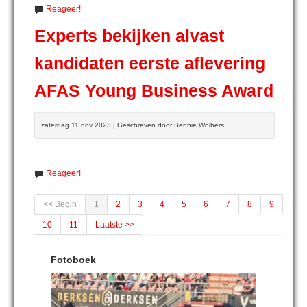
Reageer!
Experts bekijken alvast
kandidaten eerste aflevering
AFAS Young Business Award
zaterdag 11 nov 2023 | Geschreven door Bennie Wolbers
Reageer!
<< Begin
1
2
3
4
5
6
7
8
9
10
11
Laatste >>
Fotoboek