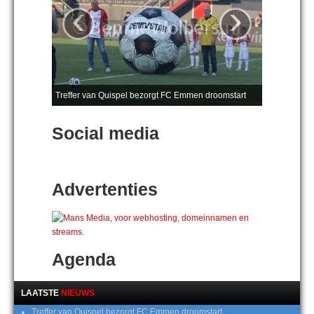
‹
›
Treffer van Quispel bezorgt FC Emmen droomstart
Social media
Advertenties
Agenda
LAATSTE
NIEUWS
Treffer van Quispel bezorgt FC Emmen droomstart