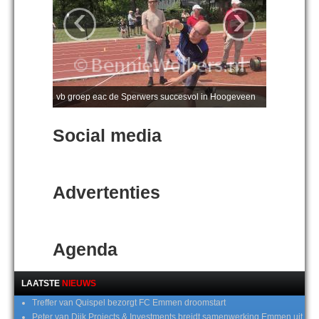
‹
›
vb groep eac de Sperwers succesvol in Hoogeveen
Social media
Advertenties
Agenda
LAATSTE
NIEUWS
Treffer van Quispel bezorgt FC Emmen droomstart
Peter van Dijk Projects & Investments breidt samenwerking Emmen uit