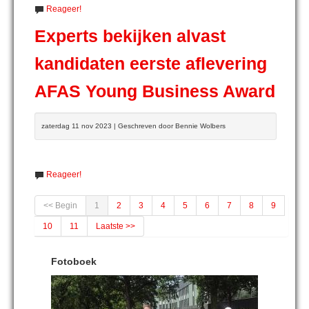
Reageer!
Experts bekijken alvast
kandidaten eerste aflevering
AFAS Young Business Award
zaterdag 11 nov 2023 | Geschreven door Bennie Wolbers
Reageer!
<< Begin
1
2
3
4
5
6
7
8
9
10
11
Laatste >>
Fotoboek