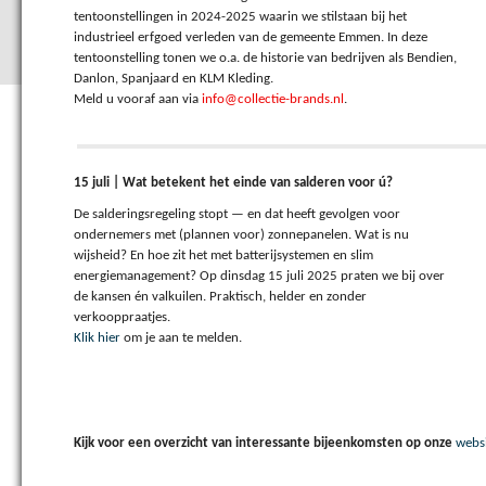
tentoonstellingen in 2024-2025 waarin we stilstaan bij het
industrieel erfgoed verleden van de gemeente Emmen. In deze
tentoonstelling tonen we o.a. de historie van bedrijven als Bendien,
Danlon, Spanjaard en KLM Kleding.
Meld u vooraf aan via
info@collectie-brands.nl
.
15 juli | Wat betekent het einde van salderen voor ú?
De salderingsregeling stopt — en dat heeft gevolgen voor
ondernemers met (plannen voor) zonnepanelen. Wat is nu
wijsheid? En hoe zit het met batterijsystemen en slim
energiemanagement? Op dinsdag 15 juli 2025 praten we bij over
de kansen én valkuilen. Praktisch, helder en zonder
verkooppraatjes.
Klik hier
om je aan te melden.
Kijk voor een overzicht van interessante bijeenkomsten op onze
webs