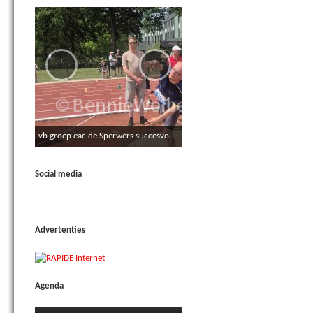
‹
›
vb groep eac de Sperwers succesvol
in Hoogeveen
Social media
Advertenties
Agenda