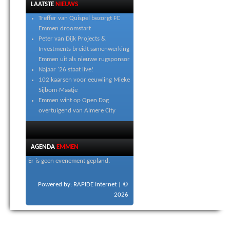
LAATSTE
NIEUWS
Treffer van Quispel bezorgt FC
Emmen droomstart
Peter van Dijk Projects &
Investments breidt samenwerking
Emmen uit als nieuwe rugsponsor
Najaar '26 staat live!
102 kaarsen voor eeuwling Mieke
Sijbom-Maatje
Emmen wint op Open Dag
overtuigend van Almere City
AGENDA
EMMEN
Er is geen evenement gepland.
Powered by: RAPIDE Internet
| ©
2026