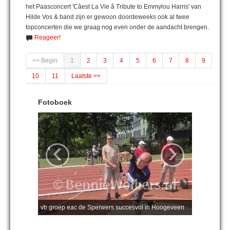
het Paasconcert 'Câest La Vie â Tribute to Emmylou Harris' van
Hilde Vos & band zijn er gewoon doordeweeks ook al twee
topconcerten die we graag nog even onder de aandacht brengen.
Reageer!
<< Begin
1
2
3
4
5
6
7
8
9
10
11
Laatste >>
Fotoboek
‹
›
vb groep eac de Sperwers succesvol in Hoogeveen