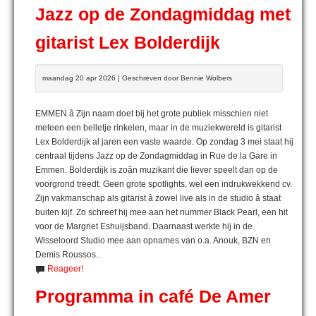
Jazz op de Zondagmiddag met
gitarist Lex Bolderdijk
maandag 20 apr 2026 | Geschreven door Bennie Wolbers
EMMEN â Zijn naam doet bij het grote publiek misschien niet
meteen een belletje rinkelen, maar in de muziekwereld is gitarist
Lex Bolderdijk al jaren een vaste waarde. Op zondag 3 mei staat hij
centraal tijdens Jazz op de Zondagmiddag in Rue de la Gare in
Emmen. Bolderdijk is zoân muzikant die liever speelt dan op de
voorgrond treedt. Geen grote spotlights, wel een indrukwekkend cv.
Zijn vakmanschap als gitarist â zowel live als in de studio â staat
buiten kijf. Zo schreef hij mee aan het nummer Black Pearl, een hit
voor de Margriet Eshuijsband. Daarnaast werkte hij in de
Wisseloord Studio mee aan opnames van o.a. Anouk, BZN en
Demis Roussos..
Reageer!
Programma in café De Amer