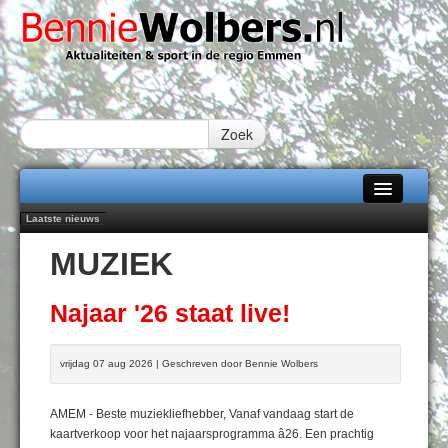
Zoek
Laatste nieuws
Home
Peter van Dijk Projects & Investments breidt samenwerking Emmen uit als
MUZIEK
nieuwe rugsponsor
Alle categorieën
Najaar '26 staat live!
102 kaarsen voor eeuwling Mieke Sijbom-Maatje
Over Bennie Wolbers
Najaar '26 staat live!
Emmen wint op Open Dag overtuigend van Almere City
Treffer van Quispel bezorgt FC Emmen droomstart
Adverteren
vrijdag 07 aug 2026 | Geschreven door Bennie Wolbers
ZATERDAG 08 AUG 2026
Contact / Tiplijn
AMEM - Beste muziekliefhebber, Vanaf vandaag start de
Fotoboek
kaartverkoop voor het najaarsprogramma â26. Een prachtig