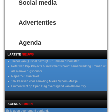
Social media
Advertenties
Agenda
LAATSTE
NIEUWS
Treffer van Quispel bezorgt FC Emmen droomstart
Peter van Dijk Projects & Investments breidt samenwerking Emmen uit
als nieuwe rugsponsor
Najaar '26 staat live!
102 kaarsen voor eeuwling Mieke Sijbom-Maatje
Emmen wint op Open Dag overtuigend van Almere City
AGENDA
EMMEN
Er is geen evenement gepland.