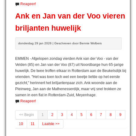
Reageer!
Ank en Jan van der Voo vieren
briljanten huwelijk
donderdag 29 jan 2026 | Geschreven door Bennie Wolbers
EMMEN - Afgelopen zondag vierden Ank van der Voo - van der
Velden (85) en Jan van der Voo (87) uit Noordbarge hun 65-jarige
huwelijk. De twee troffen elkaar in Rotterdam aan de Beukelsdijk bij
vrienden. "Het was toen toch wel een beetje liefde op het eerste
gezicht," herinnert het briljantenpaar zich. Ank woonde aan de
Pleinweg, Jan aan de Mathenesserdijk, maar vrij snel trokken ze
samen in een flat in Rotterdam-Zuid, Meyenhage.
Reageer!
<< Begin
1
2
3
4
5
6
7
8
9
10
11
Laatste >>