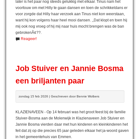
later is het paar nog steeds gelukkig met elkaar. Tinus nam het
voortouw om met Hilly te gaan dansen en toen de schrikkeldans er
voor zorgde dat Hilly haar verzoek aan Tinus niet kon weerstaan,
want hij kon volgens haar heel mooi dansen. ,,Dat klopt en toen hij
mij ook nog vroeg of hij mij naar huis mocht brengen was de ban
gebrokenÃ¢??.
Reageer!
Job Stuiver en Jannie Bosma
een briljanten paar
zondag 15 feb 2026 | Geschreven door Bennie Wolbers
KLAZIENAVEEN - Op 14 februari was het groot feest bij de familie
Stuiver-Bosma aan de Molenwijk in Klazienaveen Job Stuiver en
Jannie Bosma vierden daar met hun kinderen en kleinkinderen het
feit dat zij op die precies 65 jaar geleden elkaar het ja-woord gaven
in het gemeentehuis van Emmen.