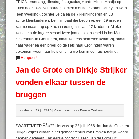
ERICA - Vandaag, dinsdag 4 augustus, vierde Mieke Maatje op
Erica haar 102e verjaardag samen met haar zonen Jonny en Iwan
(een tweeling), dochter Leida en de 7 kleinkinderen en 13
achterkleinkinderen. Een mijlpaal die begon op een 19 graden
warme maandag op Erica in een gezin van 12 kinderen. Mieke
werkte na de lagere school twee jaar als dienstmeid in het Martini
Ziekenhuis in Groningen, maar wegens heimwee kwam zij, nadat
haar vader en een broer op de fiets naar Groningen waren
gekomen, weer naar huis en ging werken in de huishouding.
Reageer!
Jan de Grote en Dirkje Strijker
vonden elkaar tussen de
bruggen
donderdag 23 jul 2026 | Geschreven door Bennie Wolbers
ZWARTEMEER ÃÂ¢?? Het was op 22 juli 1966 dat Jan de Grote en
Dirkje Strijker elkaar in het gemeentehuis van Emmen het ja-woord
hebben gegeven. Het eerste contact tussen Jan de Grote uit