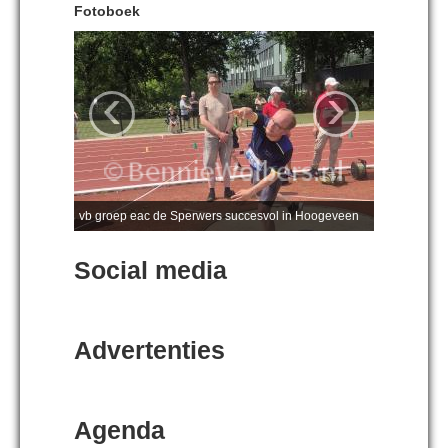
Fotoboek
‹
›
vb groep eac de Sperwers succesvol in Hoogeveen
Social media
Advertenties
Agenda