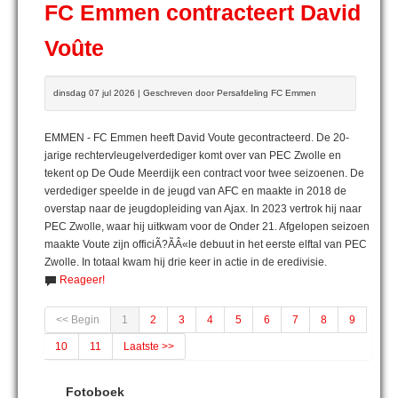
FC Emmen contracteert David
Voûte
dinsdag 07 jul 2026 | Geschreven door Persafdeling FC Emmen
EMMEN - FC Emmen heeft David Voute gecontracteerd. De 20-
jarige rechtervleugelverdediger komt over van PEC Zwolle en
tekent op De Oude Meerdijk een contract voor twee seizoenen. De
verdediger speelde in de jeugd van AFC en maakte in 2018 de
overstap naar de jeugdopleiding van Ajax. In 2023 vertrok hij naar
PEC Zwolle, waar hij uitkwam voor de Onder 21. Afgelopen seizoen
maakte Voute zijn officiÃ?ÃÂ«le debuut in het eerste elftal van PEC
Zwolle. In totaal kwam hij drie keer in actie in de eredivisie.
Reageer!
<< Begin
1
2
3
4
5
6
7
8
9
10
11
Laatste >>
Fotoboek