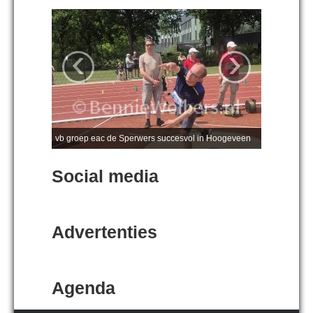
‹
›
vb groep eac de Sperwers succesvol in Hoogeveen
Social media
Advertenties
Agenda