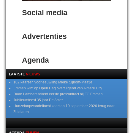
Social media
Advertenties
Agenda
LAATSTE
NIEUWS
102 kaarsen voor eeuwling Mieke Sijbom-Maatje
Emmen wint op Open Dag overtuigend van Almere City
Daan Lambers tekent eerste profcontract bij FC Emmen
Jubileumfeest 35 jaar De Amer
Hunzeloopwandeltocht keert op 19 september 2026 terug naar
Zuidlaren
AGENDA
EMMEN