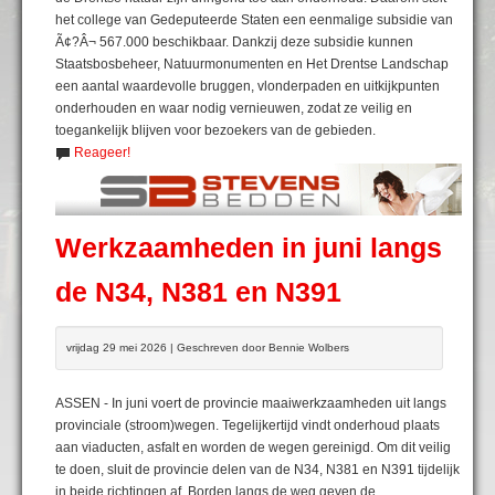
het college van Gedeputeerde Staten een eenmalige subsidie van
Ã¢?Â¬ 567.000 beschikbaar. Dankzij deze subsidie kunnen
Staatsbosbeheer, Natuurmonumenten en Het Drentse Landschap
een aantal waardevolle bruggen, vlonderpaden en uitkijkpunten
onderhouden en waar nodig vernieuwen, zodat ze veilig en
toegankelijk blijven voor bezoekers van de gebieden.
Reageer!
Werkzaamheden in juni langs
de N34, N381 en N391
vrijdag 29 mei 2026 | Geschreven door Bennie Wolbers
ASSEN - In juni voert de provincie maaiwerkzaamheden uit langs
provinciale (stroom)wegen. Tegelijkertijd vindt onderhoud plaats
aan viaducten, asfalt en worden de wegen gereinigd. Om dit veilig
te doen, sluit de provincie delen van de N34, N381 en N391 tijdelijk
in beide richtingen af. Borden langs de weg geven de