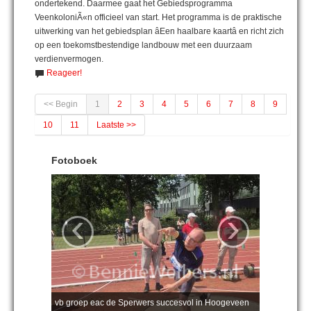
ondertekend. Daarmee gaat het Gebiedsprogramma
VeenkoloniÃ«n officieel van start. Het programma is de praktische
uitwerking van het gebiedsplan âEen haalbare kaartâ en richt zich
op een toekomstbestendige landbouw met een duurzaam
verdienvermogen.
Reageer!
<< Begin
1
2
3
4
5
6
7
8
9
10
11
Laatste >>
Fotoboek
‹
›
vb groep eac de Sperwers succesvol in Hoogeveen