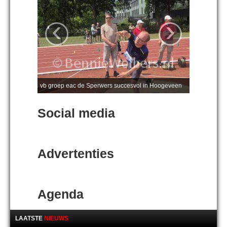
‹
›
vb groep eac de Sperwers succesvol in Hoogeveen
Social media
Advertenties
Agenda
LAATSTE
NIEUWS