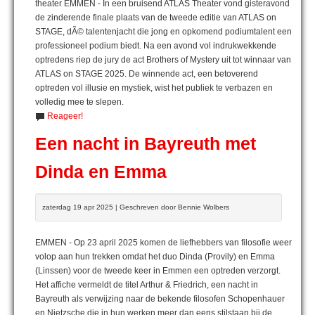
theater EMMEN - In een bruisend ATLAS Theater vond gisteravond
de zinderende finale plaats van de tweede editie van ATLAS on
STAGE, dÃ© talentenjacht die jong en opkomend podiumtalent een
professioneel podium biedt. Na een avond vol indrukwekkende
optredens riep de jury de act Brothers of Mystery uit tot winnaar van
ATLAS on STAGE 2025. De winnende act, een betoverend
optreden vol illusie en mystiek, wist het publiek te verbazen en
volledig mee te slepen.
Reageer!
Een nacht in Bayreuth met
Dinda en Emma
zaterdag 19 apr 2025 | Geschreven door Bennie Wolbers
EMMEN - Op 23 april 2025 komen de liefhebbers van filosofie weer
volop aan hun trekken omdat het duo Dinda (Provily) en Emma
(Linssen) voor de tweede keer in Emmen een optreden verzorgt.
Het affiche vermeldt de titel Arthur & Friedrich, een nacht in
Bayreuth als verwijzing naar de bekende filosofen Schopenhauer
en Nietzsche die in hun werken meer dan eens stilstaan bij de