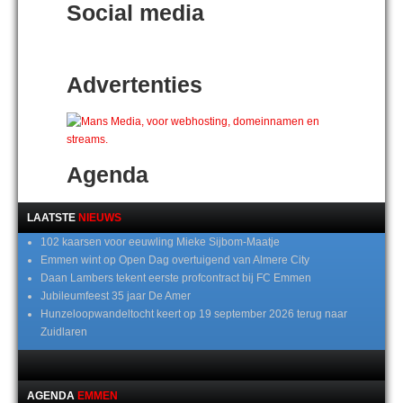
Social media
Advertenties
Agenda
LAATSTE
NIEUWS
102 kaarsen voor eeuwling Mieke Sijbom-Maatje
Emmen wint op Open Dag overtuigend van Almere City
Daan Lambers tekent eerste profcontract bij FC Emmen
Jubileumfeest 35 jaar De Amer
Hunzeloopwandeltocht keert op 19 september 2026 terug naar
Zuidlaren
AGENDA
EMMEN