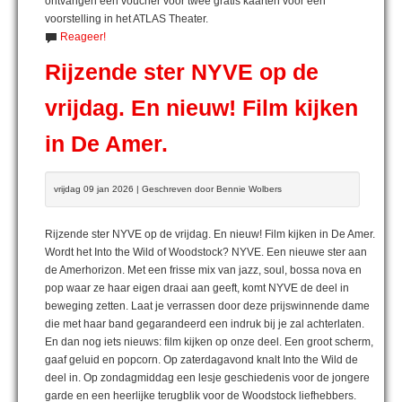
ontvangen een voucher voor twee gratis kaarten voor een
voorstelling in het ATLAS Theater.
Reageer!
Rijzende ster NYVE op de
vrijdag. En nieuw! Film kijken
in De Amer.
vrijdag 09 jan 2026 | Geschreven door Bennie Wolbers
Rijzende ster NYVE op de vrijdag. En nieuw! Film kijken in De Amer.
Wordt het Into the Wild of Woodstock? NYVE. Een nieuwe ster aan
de Amerhorizon. Met een frisse mix van jazz, soul, bossa nova en
pop waar ze haar eigen draai aan geeft, komt NYVE de deel in
beweging zetten. Laat je verrassen door deze prijswinnende dame
die met haar band gegarandeerd een indruk bij je zal achterlaten.
En dan nog iets nieuws: film kijken op onze deel. Een groot scherm,
gaaf geluid en popcorn. Op zaterdagavond knalt Into the Wild de
deel in. Op zondagmiddag een lesje geschiedenis voor de jongere
garde en een heerlijke terugblik voor de Woodstock liefhebbers.