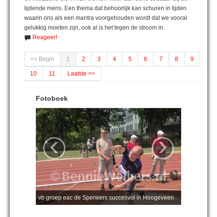
lijdende mens. Een thema dat behoorlijk kan schuren in tijden
waarin ons als een mantra voorgehouden wordt dat we vooral
gelukkig moeten zijn, ook al is het tegen de stroom in.
Reageer!
<< Begin
1
2
3
4
5
6
7
8
9
10
11
Laatste >>
Fotoboek
‹
›
vb groep eac de Sperwers succesvol in Hoogeveen