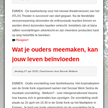
EMMEN - De kaartverkoop voor het nieuwe theaterseizoen van het
ATLAS Theater is succesvol van start gegaan. Na de feestelijke
seizoensopening stroomden de enthousiaste reacties binnen en
werden direct duizenden kaarten verkocht. Inmiddels zijn al bijna
vijftien voorstellingen uitverkocht en zijn meerdere producties hard
op weg hetzelfde te bereiken.
Reageer!
Wat je ouders meemaken, kan
jouw leven beïnvloeden
dinsdag 07 apr 2026 | Geschreven door Bennie Wolbers
EMMEN - Gratis voorstelling over familietrauma. Het Inspiratieplein
van de Grote Kerk organiseert samen met Sociaal Werk Sedna de
muzikale voorstelling - Welkom? - over intergenerationeel trauma:
hoe trauma zich in generaties kan opvolgen. De voorstelling vindt
plaats op 20 april om 19.30 in de Grote Kerk op het Marktplein in
Emmen. Je bent van harte uitgenodigd om de voorstelling bij te