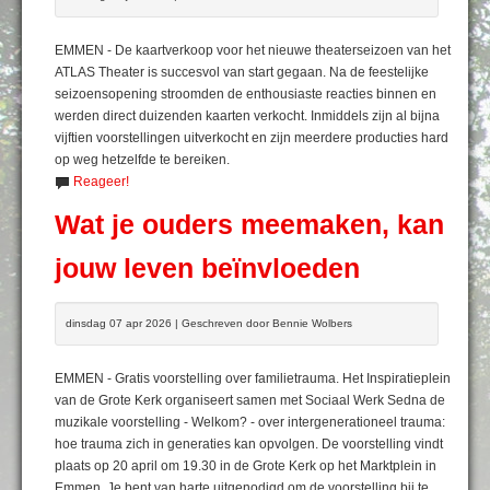
EMMEN - De kaartverkoop voor het nieuwe theaterseizoen van het
ATLAS Theater is succesvol van start gegaan. Na de feestelijke
seizoensopening stroomden de enthousiaste reacties binnen en
werden direct duizenden kaarten verkocht. Inmiddels zijn al bijna
vijftien voorstellingen uitverkocht en zijn meerdere producties hard
op weg hetzelfde te bereiken.
Reageer!
Wat je ouders meemaken, kan
jouw leven beïnvloeden
dinsdag 07 apr 2026 | Geschreven door Bennie Wolbers
EMMEN - Gratis voorstelling over familietrauma. Het Inspiratieplein
van de Grote Kerk organiseert samen met Sociaal Werk Sedna de
muzikale voorstelling - Welkom? - over intergenerationeel trauma:
hoe trauma zich in generaties kan opvolgen. De voorstelling vindt
plaats op 20 april om 19.30 in de Grote Kerk op het Marktplein in
Emmen. Je bent van harte uitgenodigd om de voorstelling bij te