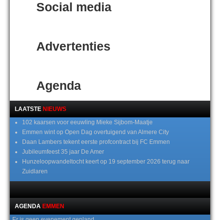
Social media
Advertenties
Agenda
LAATSTE
NIEUWS
102 kaarsen voor eeuwling Mieke Sijbom-Maatje
Emmen wint op Open Dag overtuigend van Almere City
Daan Lambers tekent eerste profcontract bij FC Emmen
Jubileumfeest 35 jaar De Amer
Hunzeloopwandeltocht keert op 19 september 2026 terug naar
Zuidlaren
AGENDA
EMMEN
Er is geen evenement gepland.