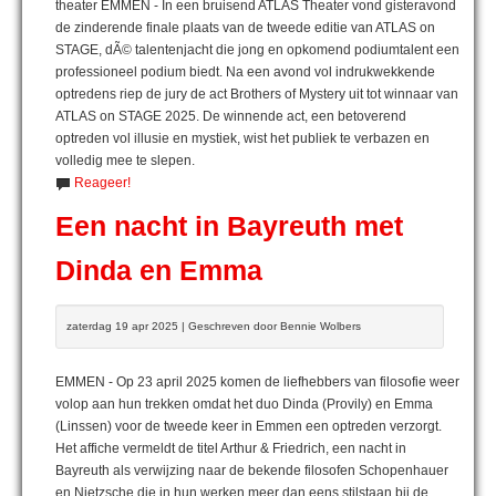
theater EMMEN - In een bruisend ATLAS Theater vond gisteravond
de zinderende finale plaats van de tweede editie van ATLAS on
STAGE, dÃ© talentenjacht die jong en opkomend podiumtalent een
professioneel podium biedt. Na een avond vol indrukwekkende
optredens riep de jury de act Brothers of Mystery uit tot winnaar van
ATLAS on STAGE 2025. De winnende act, een betoverend
optreden vol illusie en mystiek, wist het publiek te verbazen en
volledig mee te slepen.
Reageer!
Een nacht in Bayreuth met
Dinda en Emma
zaterdag 19 apr 2025 | Geschreven door Bennie Wolbers
EMMEN - Op 23 april 2025 komen de liefhebbers van filosofie weer
volop aan hun trekken omdat het duo Dinda (Provily) en Emma
(Linssen) voor de tweede keer in Emmen een optreden verzorgt.
Het affiche vermeldt de titel Arthur & Friedrich, een nacht in
Bayreuth als verwijzing naar de bekende filosofen Schopenhauer
en Nietzsche die in hun werken meer dan eens stilstaan bij de