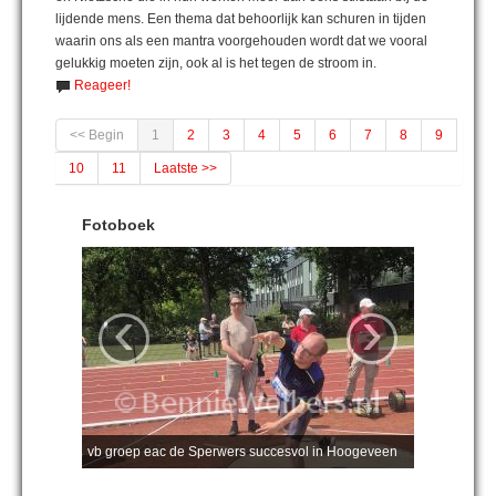
lijdende mens. Een thema dat behoorlijk kan schuren in tijden
waarin ons als een mantra voorgehouden wordt dat we vooral
gelukkig moeten zijn, ook al is het tegen de stroom in.
Reageer!
<< Begin
1
2
3
4
5
6
7
8
9
10
11
Laatste >>
Fotoboek
‹
›
vb groep eac de Sperwers succesvol in Hoogeveen