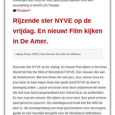
ontvangen een voucher voor twee gratis kaarten voor een
voorstelling in het ATLAS Theater.
Reageer!
Rijzende ster NYVE op de
vrijdag. En nieuw! Film kijken
in De Amer.
vrijdag 09 jan 2026 | Geschreven door Bennie Wolbers
Rijzende ster NYVE op de vrijdag. En nieuw! Film kijken in De Amer.
Wordt het Into the Wild of Woodstock? NYVE. Een nieuwe ster aan
de Amerhorizon. Met een frisse mix van jazz, soul, bossa nova en
pop waar ze haar eigen draai aan geeft, komt NYVE de deel in
beweging zetten. Laat je verrassen door deze prijswinnende dame
die met haar band gegarandeerd een indruk bij je zal achterlaten.
En dan nog iets nieuws: film kijken op onze deel. Een groot scherm,
gaaf geluid en popcorn. Op zaterdagavond knalt Into the Wild de
deel in. Op zondagmiddag een lesje geschiedenis voor de jongere
garde en een heerlijke terugblik voor de Woodstock liefhebbers.