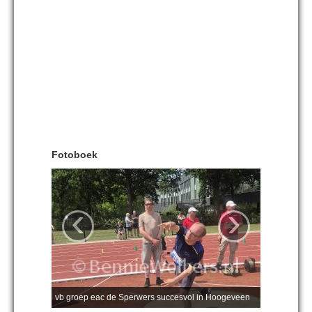
Fotoboek
‹
›
vb groep eac de Sperwers succesvol in Hoogeveen