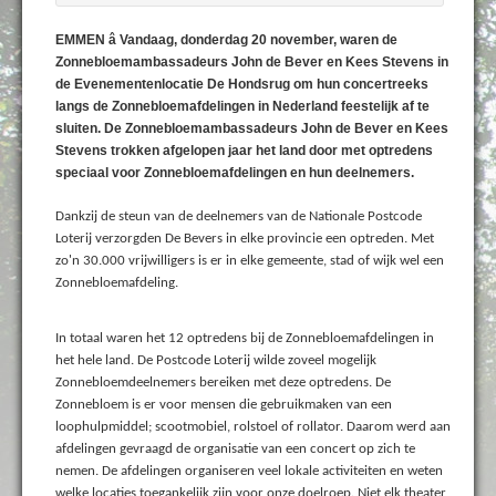
EMMEN â Vandaag, donderdag 20 november, waren de
Zonnebloemambassadeurs John de Bever en Kees Stevens in
de Evenementenlocatie De Hondsrug om hun concertreeks
langs de Zonnebloemafdelingen in Nederland feestelijk af te
sluiten. De Zonnebloemambassadeurs John de Bever en Kees
Stevens trokken afgelopen jaar het land door met optredens
speciaal voor Zonnebloemafdelingen en hun deelnemers.
Dankzij de steun van de deelnemers van de Nationale Postcode
Loterij verzorgden De Bevers in elke provincie een optreden. Met
zo'n 30.000 vrijwilligers is er in elke gemeente, stad of wijk wel een
Zonnebloemafdeling.
In totaal waren het 12 optredens bij de Zonnebloemafdelingen in
het hele land. De Postcode Loterij wilde zoveel mogelijk
Zonnebloemdeelnemers bereiken met deze optredens. De
Zonnebloem is er voor mensen die gebruikmaken van een
loophulpmiddel; scootmobiel, rolstoel of rollator. Daarom werd aan
afdelingen gevraagd de organisatie van een concert op zich te
nemen. De afdelingen organiseren veel lokale activiteiten en weten
welke locaties toegankelijk zijn voor onze doelroep. Niet elk theater