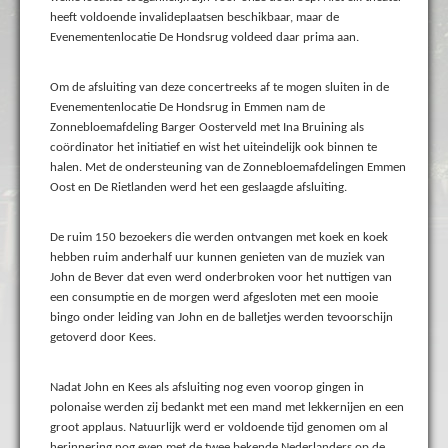
heeft voldoende invalideplaatsen beschikbaar, maar de
Evenementenlocatie De Hondsrug voldeed daar prima aan.
Om de afsluiting van deze concertreeks af te mogen sluiten in de
Evenementenlocatie De Hondsrug in Emmen nam de
Zonnebloemafdeling Barger Oosterveld met Ina Bruining als
coördinator het initiatief en wist het uiteindelijk ook binnen te
halen. Met de ondersteuning van de Zonnebloemafdelingen Emmen
Oost en De Rietlanden werd het een geslaagde afsluiting.
De ruim 150 bezoekers die werden ontvangen met koek en koek
hebben ruim anderhalf uur kunnen genieten van de muziek van
John de Bever dat even werd onderbroken voor het nuttigen van
een consumptie en de morgen werd afgesloten met een mooie
bingo onder leiding van John en de balletjes werden tevoorschijn
getoverd door Kees.
Nadat John en Kees als afsluiting nog even voorop gingen in
polonaise werden zij bedankt met een mand met lekkernijen en een
groot applaus. Natuurlijk werd er voldoende tijd genomen om al
herinnering nog even met de twee bekende Nederlanders op de