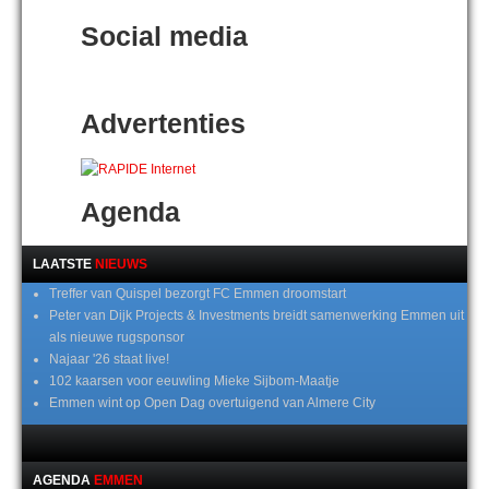
Social media
Advertenties
Agenda
LAATSTE
NIEUWS
Treffer van Quispel bezorgt FC Emmen droomstart
Peter van Dijk Projects & Investments breidt samenwerking Emmen uit
als nieuwe rugsponsor
Najaar '26 staat live!
102 kaarsen voor eeuwling Mieke Sijbom-Maatje
Emmen wint op Open Dag overtuigend van Almere City
AGENDA
EMMEN