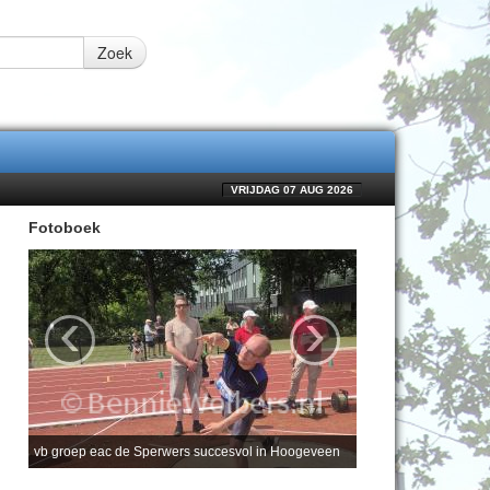
Zoek
VRIJDAG 07 AUG 2026
Fotoboek
‹
›
vb groep eac de Sperwers succesvol in Hoogeveen