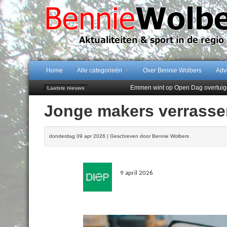
Home
Alle categorieën
Over Bennie Wolbers
Adv
Emmen wint op Open Dag overtuig
Laatste nieuws
Daan Lambers tekent eerste profc
Jonge makers verrasse
Jubileumfeest 35 jaar De Amer
Hunzeloopwandeltocht keert op 19
102 kaarsen voor eeuwling Mieke 
donderdag 09 apr 2026 | Geschreven door Bennie Wolbers
9 april 2026