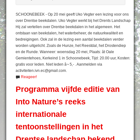
SCHOONEBEEK - Op 20 mei geeft Uko Vegter een lezing voor ons
over Drentse beekdalen. Uko Vegter werkt bij het Drents Landschap
Hij zal vertellen over Drentse beekdalen in het algemeen. Het
ontstaan van beekdalen, het waterbeheer, de natuurkwaliteit en
bedreigingen. Ook zal in de lezing een aantal beekdalen verder
worden uitgelicht. Zoals de Hunze, het Reestdal, het Drostendiep
en de Runde. Wanneer: woensdag 20 mei, Plaats: ât Oale
Gemientehoes, Kerkeind 1 in Schoonebeek, Tijd: 20.00 uur, Kosten:
gratis voor leden. Niet leden â¬ 5,- . Aanmelden via
activiteiten.ivn.ec@gmail.com.
Reageer!
Programma vijfde editie van
Into Nature’s reeks
internationale
tentoonstellingen in het
Drentse landschap bekend