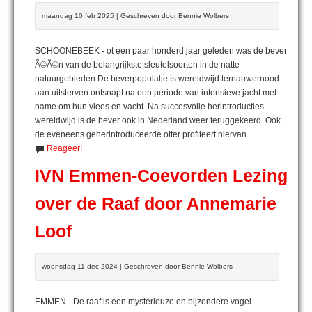
maandag 10 feb 2025 | Geschreven door Bennie Wolbers
SCHOONEBEEK - ot een paar honderd jaar geleden was de bever
Ã©Ã©n van de belangrijkste sleutelsoorten in de natte
natuurgebieden De beverpopulatie is wereldwijd ternauwernood
aan uitsterven ontsnapt na een periode van intensieve jacht met
name om hun vlees en vacht. Na succesvolle herintroducties
wereldwijd is de bever ook in Nederland weer teruggekeerd. Ook
de eveneens geherintroduceerde otter profiteert hiervan.
Reageer!
IVN Emmen-Coevorden Lezing
over de Raaf door Annemarie
Loof
woensdag 11 dec 2024 | Geschreven door Bennie Wolbers
EMMEN - De raaf is een mysterieuze en bijzondere vogel.