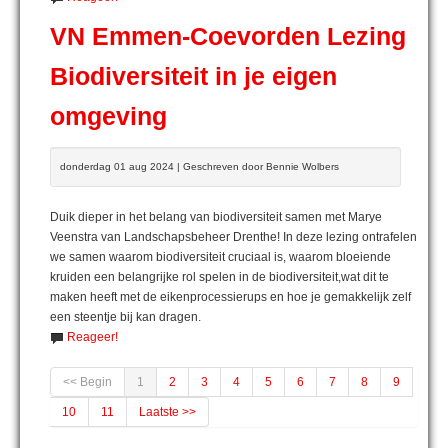
VN Emmen-Coevorden Lezing
Biodiversiteit in je eigen
omgeving
donderdag 01 aug 2024 | Geschreven door Bennie Wolbers
Duik dieper in het belang van biodiversiteit samen met Marye
Veenstra van Landschapsbeheer Drenthe! In deze lezing ontrafelen
we samen waarom biodiversiteit cruciaal is, waarom bloeiende
kruiden een belangrijke rol spelen in de biodiversiteit,wat dit te
maken heeft met de eikenprocessierups en hoe je gemakkelijk zelf
een steentje bij kan dragen.
Reageer!
<< Begin
1
2
3
4
5
6
7
8
9
10
11
Laatste >>