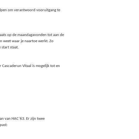
holpen om verantwoord vooruitgang te
laats op de maandagavonden tot aan de
en weet waar je naartoe werkt. Zo
start staat.
r Cascaderun Vitaal is mogelijk tot en
an van HAC’63. Er zijn twee
past: