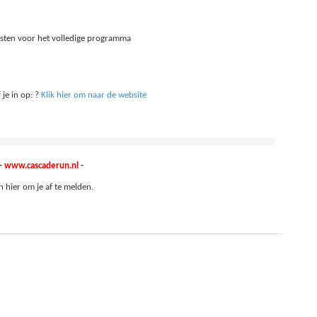
osten voor het volledige programma
 je in op:
?
Klik hier om naar de website
-
www.cascaderun.nl
-
an
hier
om je af te melden.