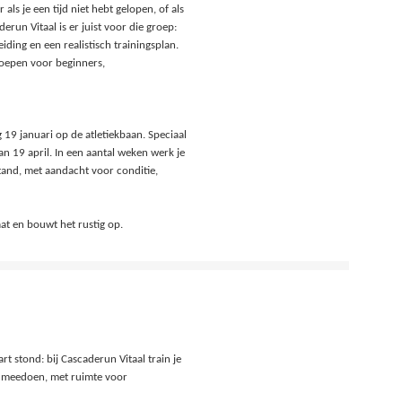
ls je een tijd niet hebt gelopen, of als
un Vitaal is er juist voor die groep:
ding en een realistisch trainingsplan.
oepen voor beginners,
19 januari op de atletiekbaan. Speciaal
n 19 april. In een aantal weken werk je
tand, met aandacht voor conditie,
aat en bouwt het rustig op.
rt stond: bij Cascaderun Vitaal train je
an meedoen, met ruimte voor