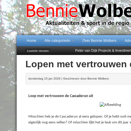
Home
Alle categorieën
Over Bennie Wolbers
Adv
Peter van Dijk Projects & Investm
Laatste nieuws
Najaar '26 staat live!
Lopen met vertrouwen 
102 kaarsen voor eeuwling Mieke 
Emmen wint op Open Dag overtuig
Treffer van Quispel bezorgt FC Em
donderdag 15 jan 2026 | Geschreven door Bennie Wolbers
Loop met vertrouwen de Cascaderun uit
Misschien heb je de Cascaderun al eens gelopen. Of je hebt ooit m
eigenlijk nog eens willen? Of misschien lijkt het je leuk om dit jaar