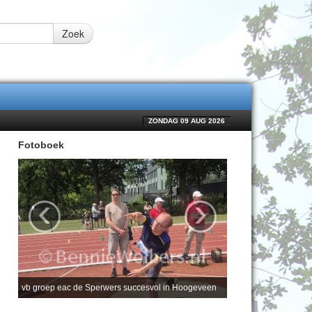
Zoek
ZONDAG 09 AUG 2026
Fotoboek
‹
›
vb groep eac de Sperwers succesvol in Hoogeveen