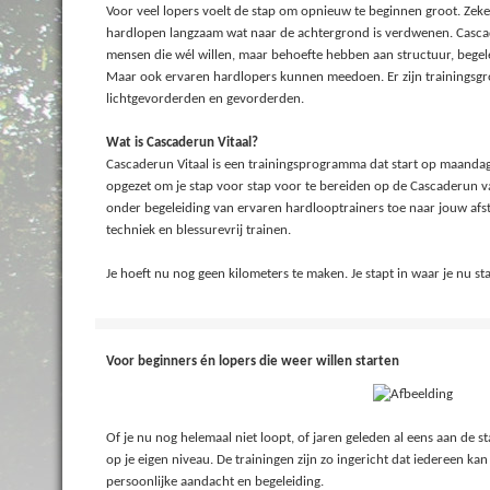
Voor veel lopers voelt de stap om opnieuw te beginnen groot. Zeker a
hardlopen langzaam wat naar de achtergrond is verdwenen. Cascader
mensen die wél willen, maar behoefte hebben aan structuur, begelei
Maar ook ervaren hardlopers kunnen meedoen. Er zijn trainingsgr
lichtgevorderden en gevorderden.
Wat is Cascaderun Vitaal?
Cascaderun Vitaal is een trainingsprogramma dat start op maandag 
opgezet om je stap voor stap voor te bereiden op de Cascaderun va
onder begeleiding van ervaren hardlooptrainers toe naar jouw afs
techniek en blessurevrij trainen.
Je hoeft nu nog geen kilometers te maken. Je stapt in waar je nu st
Voor beginners én lopers die weer willen starten
Of je nu nog helemaal niet loopt, of jaren geleden al eens aan de sta
op je eigen niveau. De trainingen zijn zo ingericht dat iedereen k
persoonlijke aandacht en begeleiding.