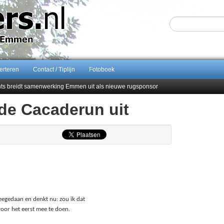
erteren
Contact / Tiplijn
Fotoboek
ents breidt samenwerking Emmen uit als nieuwe rugsponsor
de Cacaderun uit
Sijbom-Maatje
end van Almere City
men droomstart
eegedaan en denkt nu: zou ik dat
 voor het eerst mee te doen.