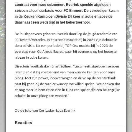
contract voor twee seizoenen. Everink speelde afgelopen
seizoen al op huurbasis voor FC Emmen. De verdediger kwam
in de Keuken Kampioen Divisie 24 keer in actie en speelde
daarnaast een wedstrijd in het bekertoernooi.
De in Diepenveen geboren Everink doorliep de jeugdacademie van
FC Twente/Heracles. In Enschede maakte hij in 2021 zijn debuut in
de eredivisie. Na een periode bij TOP Oss maakte hij in 2023 de
overstap naar Go Ahead Eagles, waar hij eveneens op het hoogste
niveau in actie kwam.
Directeur voetbalzaken Ernst Söllner: “Luca heeft afgelopen seizoen
laten zien dat hij voetballend van meerwaarde kan zijn voor onze
ploeg. Met zijn power, loopvermogen en drive op de rechterflank
past hij goed bij de manier waarop we willen spelen. We denken dat
er nog meer in hem zit en zien in Luca een speler die een belangrijke
schakel in onze ploeg kan worden.”
Op de foto van Cor Lasker Luca Everink
Reacties