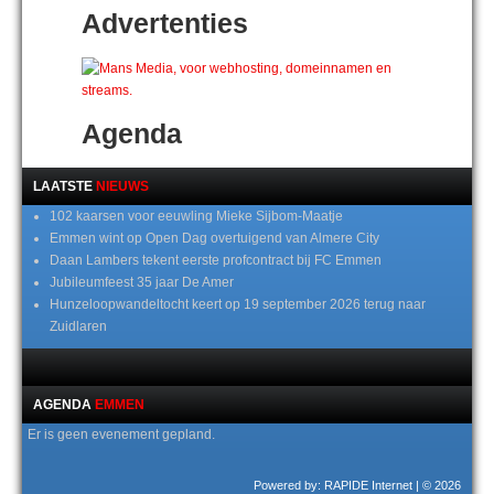
Advertenties
Agenda
LAATSTE
NIEUWS
102 kaarsen voor eeuwling Mieke Sijbom-Maatje
Emmen wint op Open Dag overtuigend van Almere City
Daan Lambers tekent eerste profcontract bij FC Emmen
Jubileumfeest 35 jaar De Amer
Hunzeloopwandeltocht keert op 19 september 2026 terug naar
Zuidlaren
AGENDA
EMMEN
Er is geen evenement gepland.
Powered by: RAPIDE Internet
| © 2026