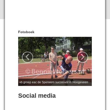
Fotoboek
‹
›
vb groep eac de Sperwers succesvol in Hoogeveen
Social media