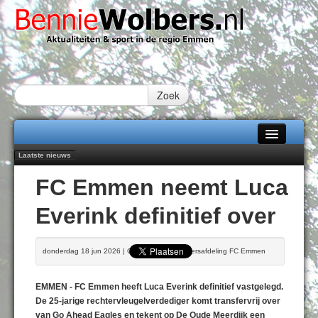
Zoek
Laatste nieuws
Home
Emmen wint op Open Dag overtuigend van Almere City
FC Emmen neemt Luca
Daan Lambers tekent eerste profcontract bij FC Emmen
Alle categorieën
Jubileumfeest 35 jaar De Amer
Everink definitief over
Hunzeloopwandeltocht keert op 19 september 2026 terug naar Zuidlaren
Over Bennie Wolbers
102 kaarsen voor eeuwling Mieke Sijbom-Maatje
Adverteren
VRIJDAG 07 AUG 2026
donderdag 18 jun 2026 | Geschreven door Persafdeling FC Emmen
Contact / Tiplijn
EMMEN - FC Emmen heeft Luca Everink definitief vastgelegd.
Fotoboek
De 25-jarige rechtervleugelverdediger komt transfervrij over
van Go Ahead Eagles en tekent op De Oude Meerdijk een