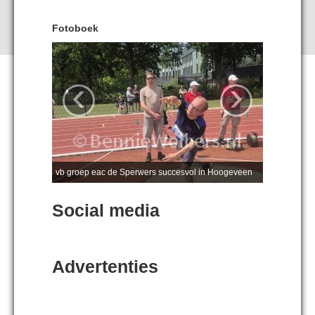
Fotoboek
‹
›
vb groep eac de Sperwers succesvol in Hoogeveen
Social media
Advertenties