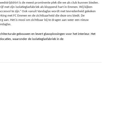
wedstrijdshirt is de meest prominente plek die we als club kunnen bieden.
ijf met zijn isolatieglasfabriek als kloppend hart in Emmen. Wij kijken
ccesvol te zijn.” Ook vanuit Vandaglas wordt met tevredenheid gekeken
ing met FC Emmen en de zichtbaarheid die deze ons biedt. De
erg aan. Het is mooi om zichtbaar bij te dragen aan weer een nieuw
andaglas.
itecturale gebouwen en levert glasoplossingen voor het interieur. Het 
elocaties, waaronder de isolatieglasfabriek in de