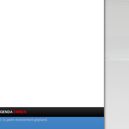
GENDA
EMMEN
Er is geen evenement gepland.