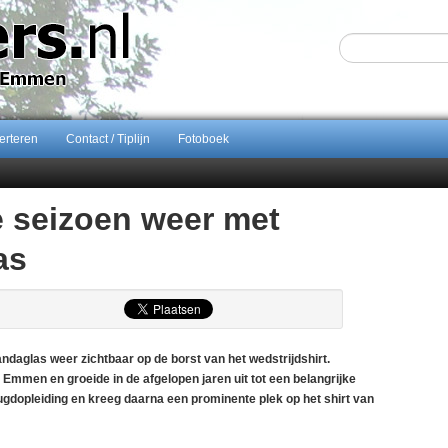
erteren
Contact / Tiplijn
Fotoboek
Sijbom-Maatje
 seizoen weer met
end van Almere City
ontract bij FC Emmen
as
ents breidt samenwerking Emmen uit als nieuwe rugsponsor
aglas weer zichtbaar op de borst van het wedstrijdshirt.
Emmen en groeide in de afgelopen jaren uit tot een belangrijke
ugdopleiding en kreeg daarna een prominente plek op het shirt van