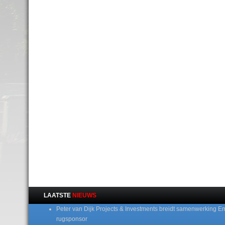
LAATSTE
NIEUWS
Peter van Dijk Projects & Investments breidt samenwerking E
rugsponsor