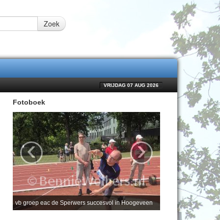
Zoek
VRIJDAG 07 AUG 2026
Fotoboek
‹
›
vb groep eac de Sperwers succesvol in Hoogeveen