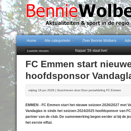
Home
Alle categorieën
Over Bennie Wolbers
Adv
Najaar '26 staat live!
Laatste nieuws
102 kaarsen voor eeuwling Mieke 
FC Emmen start nieuwe
Emmen wint op Open Dag overtuig
Daan Lambers tekent eerste profc
hoofdsponsor Vandagl
Peter van Dijk Projects & Investm
vrijdag 19 jun 2026 | Geschreven door Door persafdeling FC Emmen
EMMEN - FC Emmen start het nieuwe seizoen 2026/2027 met Vand
Vandaglas is sinds het seizoen 2024/2025 hoofdsponsor van FC 
partner van de club. De samenwerking begon eerder al bij de je
het eerste elftal.