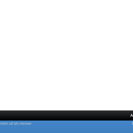
A
mmen uit als nieuwe