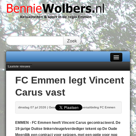
Zoek
Laatste nieuws
Home
Peter van Dijk Projects & Investments breidt samenwerking Emmen uit als
FC Emmen legt Vincent
nieuwe rugsponsor
Alle categorieën
Najaar '26 staat live!
Carus vast
102 kaarsen voor eeuwling Mieke Sijbom-Maatje
Over Bennie Wolbers
Emmen wint op Open Dag overtuigend van Almere City
Treffer van Quispel bezorgt FC Emmen droomstart
Adverteren
dinsdag 07 jul 2026 | Geschreven door Door persafdeling FC Emmen
ZONDAG 09 AUG 2026
Contact / Tiplijn
EMMEN - FC Emmen heeft Vincent Carus gecontracteerd. De
Fotoboek
19-jarige Duitse linkervleugelverdediger tekent op De Oude
Meerdijk een contract voor seizoen, met een optie voor nog