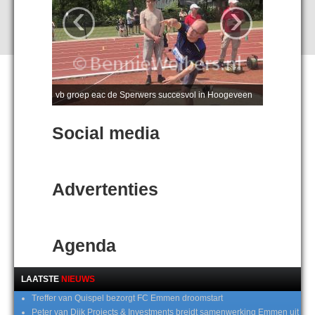
‹
›
vb groep eac de Sperwers succesvol in Hoogeveen
Social media
Advertenties
Agenda
LAATSTE
NIEUWS
Treffer van Quispel bezorgt FC Emmen droomstart
Peter van Dijk Projects & Investments breidt samenwerking Emmen uit