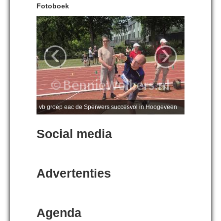
Fotoboek
‹
›
vb groep eac de Sperwers succesvol in Hoogeveen
Social media
Advertenties
Agenda