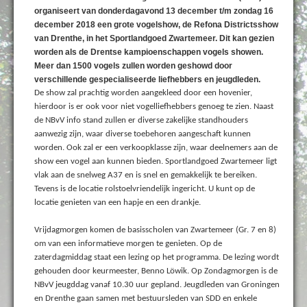
organiseert van donderdagavond 13 december t/m zondag 16
december 2018 een grote vogelshow, de Refona Districtsshow
van Drenthe, in het Sportlandgoed Zwartemeer. Dit kan gezien
worden als de Drentse kampioenschappen vogels showen.
Meer dan 1500 vogels zullen worden geshowd door
verschillende gespecialiseerde liefhebbers en jeugdleden.
De show zal prachtig worden aangekleed door een hovenier,
hierdoor is er ook voor niet vogelliefhebbers genoeg te zien. Naast
de NBvV info stand zullen er diverse zakelijke standhouders
aanwezig zijn, waar diverse toebehoren aangeschaft kunnen
worden. Ook zal er een verkoopklasse zijn, waar deelnemers aan de
show een vogel aan kunnen bieden. Sportlandgoed Zwartemeer ligt
vlak aan de snelweg A37 en is snel en gemakkelijk te bereiken.
Tevens is de locatie rolstoelvriendelijk ingericht. U kunt op de
locatie genieten van een hapje en een drankje.
Vrijdagmorgen komen de basisscholen van Zwartemeer (Gr. 7 en 8)
om van een informatieve morgen te genieten. Op de
zaterdagmiddag staat een lezing op het programma. De lezing wordt
gehouden door keurmeester, Benno Löwik. Op Zondagmorgen is de
NBvV jeugddag vanaf 10.30 uur gepland. Jeugdleden van Groningen
en Drenthe gaan samen met bestuursleden van SDD en enkele