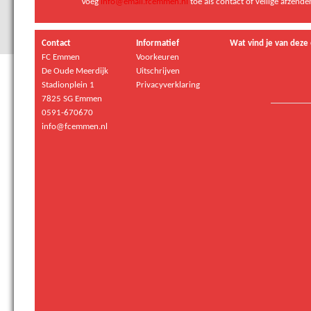
Voeg
info@email.fcemmen.nl
toe als contact of veilige afzend
Contact
Informatief
Wat vind je van deze 
FC Emmen
Voorkeuren
De Oude Meerdijk
Uitschrijven
Stadionplein 1
Privacyverklaring
7825 SG Emmen
0591-670670
info@fcemmen.nl