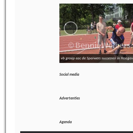
‹
vb groep eac de Sperwers succesvol in Hooge
Social media
Advertenties
Agenda