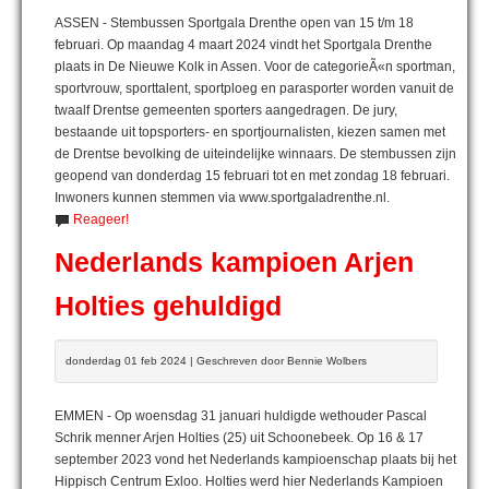
ASSEN - Stembussen Sportgala Drenthe open van 15 t/m 18
februari. Op maandag 4 maart 2024 vindt het Sportgala Drenthe
plaats in De Nieuwe Kolk in Assen. Voor de categorieÃ«n sportman,
sportvrouw, sporttalent, sportploeg en parasporter worden vanuit de
twaalf Drentse gemeenten sporters aangedragen. De jury,
bestaande uit topsporters- en sportjournalisten, kiezen samen met
de Drentse bevolking de uiteindelijke winnaars. De stembussen zijn
geopend van donderdag 15 februari tot en met zondag 18 februari.
Inwoners kunnen stemmen via www.sportgaladrenthe.nl.
Reageer!
Nederlands kampioen Arjen
Holties gehuldigd
donderdag 01 feb 2024 | Geschreven door Bennie Wolbers
EMMEN - Op woensdag 31 januari huldigde wethouder Pascal
Schrik menner Arjen Holties (25) uit Schoonebeek. Op 16 & 17
september 2023 vond het Nederlands kampioenschap plaats bij het
Hippisch Centrum Exloo. Holties werd hier Nederlands Kampioen