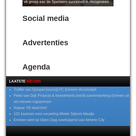
vb groep eac de Sperwers succesvol in Hoogeveen
Social media
Advertenties
Agenda
LAATSTE
NIEUWS
Treffer van Quispel bezorgt FC Emmen droomstart
Peter van Dijk Projects & Investments breidt samenwerking Emmen uit
als nieuwe rugsponsor
Najaar '26 staat live!
102 kaarsen voor eeuwling Mieke Sijbom-Maatje
Emmen wint op Open Dag overtuigend van Almere City