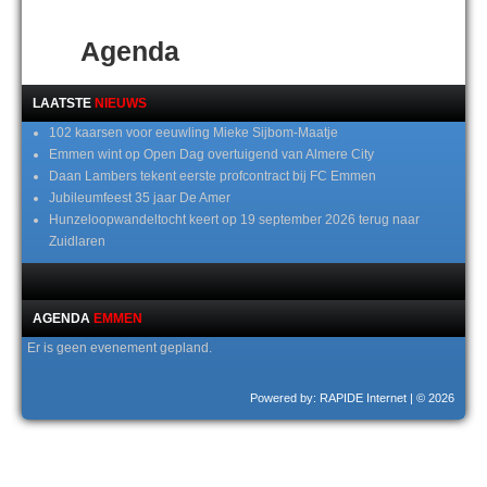
Agenda
LAATSTE
NIEUWS
102 kaarsen voor eeuwling Mieke Sijbom-Maatje
Emmen wint op Open Dag overtuigend van Almere City
Daan Lambers tekent eerste profcontract bij FC Emmen
Jubileumfeest 35 jaar De Amer
Hunzeloopwandeltocht keert op 19 september 2026 terug naar
Zuidlaren
AGENDA
EMMEN
Er is geen evenement gepland.
Powered by: RAPIDE Internet
| © 2026