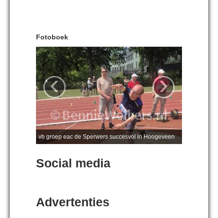
Fotoboek
‹
›
vb groep eac de Sperwers succesvol in Hoogeveen
Social media
Advertenties