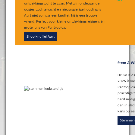
ontdekkingstocht te gaan. Met zijn ondeugende
oogjes, zachte vacht en nieuwsgierige houding is
Aart niet zomaar een knuffel: hij is een trouwe
vriend. Perfect voor kleine ontdekkingsreizigers én
grote fans van Pantropica.
Shop knuffel Aart
Stem & Wi
De Go-Kids 
2026 is van
Pantropica
prachtige t
hard nodig.
dan in sle
kans op een
Stemmen