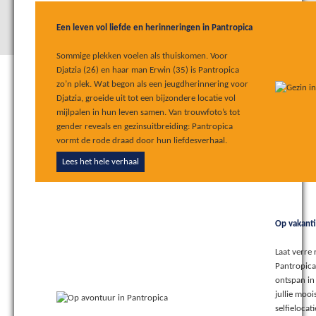
Een leven vol liefde en herinneringen in Pantropica
Sommige plekken voelen als thuiskomen. Voor
Djatzia (26) en haar man Erwin (35) is Pantropica
zo’n plek. Wat begon als een jeugdherinnering voor
Djatzia, groeide uit tot een bijzondere locatie vol
mijlpalen in hun leven samen. Van trouwfoto’s tot
gender reveals en gezinsuitbreiding: Pantropica
vormt de rode draad door hun liefdesverhaal.
Lees het hele verhaal
Op vakanti
Laat verre 
Pantropica
ontspan in
jullie moo
selfielocat