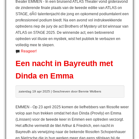
theater EMMEN - In een bruisend ATLAS Theater vond gisteravond
de zinderende finale plaats van de tweede editie van ATLAS on
STAGE, dÃ© talentenjacht die jong en opkomend podiumtalent een
professioneel podium biedt. Na een avond vol indrukwekkende
optredens riep de jury de act Brothers of Mystery uit tot winnaar van
ATLAS on STAGE 2025. De winnende act, een betoverend
optreden vol illusie en mystiek, wist het publiek te verbazen en
volledig mee te slepen.
Reageer!
Een nacht in Bayreuth met
Dinda en Emma
zaterdag 19 apr 2025 | Geschreven door Bennie Wolbers
EMMEN - Op 23 april 2025 komen de liefhebbers van filosofie weer
volop aan hun trekken omdat het duo Dinda (Provily) en Emma
(Linssen) voor de tweede keer in Emmen een optreden verzorgt.
Het affiche vermeldt de titel Arthur & Friedrich, een nacht in
Bayreuth als verwijzing naar de bekende filosofen Schopenhauer
en Nietzsche die in hun werken meer dan eens stilstaan bij de