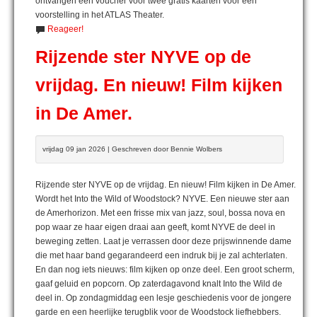
ontvangen een voucher voor twee gratis kaarten voor een
voorstelling in het ATLAS Theater.
Reageer!
Rijzende ster NYVE op de
vrijdag. En nieuw! Film kijken
in De Amer.
vrijdag 09 jan 2026 | Geschreven door Bennie Wolbers
Rijzende ster NYVE op de vrijdag. En nieuw! Film kijken in De Amer.
Wordt het Into the Wild of Woodstock? NYVE. Een nieuwe ster aan
de Amerhorizon. Met een frisse mix van jazz, soul, bossa nova en
pop waar ze haar eigen draai aan geeft, komt NYVE de deel in
beweging zetten. Laat je verrassen door deze prijswinnende dame
die met haar band gegarandeerd een indruk bij je zal achterlaten.
En dan nog iets nieuws: film kijken op onze deel. Een groot scherm,
gaaf geluid en popcorn. Op zaterdagavond knalt Into the Wild de
deel in. Op zondagmiddag een lesje geschiedenis voor de jongere
garde en een heerlijke terugblik voor de Woodstock liefhebbers.