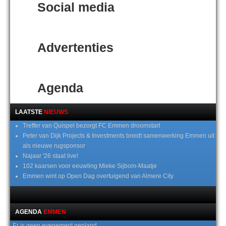
Social media
Advertenties
Agenda
LAATSTE
NIEUWS
Treffer van Quispel bezorgt FC Emmen droomstart
Peter van Dijk Projects & Investments breidt samenwerking Emmen uit
als nieuwe rugsponsor
Najaar '26 staat live!
102 kaarsen voor eeuwling Mieke Sijbom-Maatje
Emmen wint op Open Dag overtuigend van Almere City
AGENDA
EMMEN
Er is geen evenement gepland.