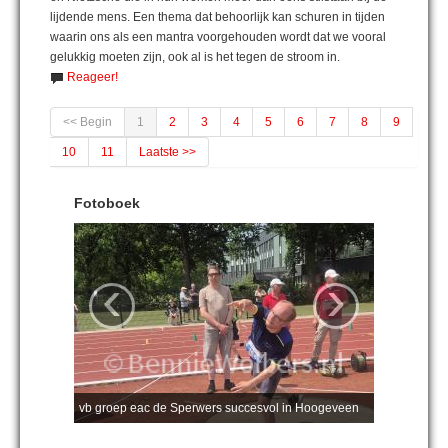
lijdende mens. Een thema dat behoorlijk kan schuren in tijden
waarin ons als een mantra voorgehouden wordt dat we vooral
gelukkig moeten zijn, ook al is het tegen de stroom in.
Reageer!
<< Begin
1
2
3
4
5
6
7
8
9
10
11
Laatste >>
Fotoboek
‹
›
vb groep eac de Sperwers succesvol in Hoogeveen