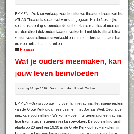
EMMEN - De kaartverkoop voor het nieuwe theaterseizoen van het
ATLAS Theater is succesvol van start gegaan. Na de feestelijke
seizoensopening stroomden de enthousiaste reacties binnen en
werden direct duizenden kaarten verkocht. Inmiddels zijn al bijna
vijftien voorstellingen uitverkocht en zijn meerdere producties hard
op weg hetzelfde te bereiken.
Reageer!
Wat je ouders meemaken, kan
jouw leven beïnvloeden
dinsdag 07 apr 2026 | Geschreven door Bennie Wolbers
EMMEN - Gratis voorstelling over familietrauma. Het Inspiratieplein
van de Grote Kerk organiseert samen met Sociaal Werk Sedna de
muzikale voorstelling - Welkom? - over intergenerationeel trauma:
hoe trauma zich in generaties kan opvolgen. De voorstelling vindt
plaats op 20 april om 19.30 in de Grote Kerk op het Marktplein in
Emmen. Je bent van harte uitgenodigd om de voorstelling bij te