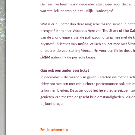
De heerlijke feestmaand december staat weer voor de deur, v
warmte, lekker eten en natuurlijk... kadootjes!
Wat is er nu beter dan deze magische maand samen in het t
brengen? Kom naar
Winter is Here
van
The Story of the Ca
aan de grondleggers van de palingsound, zing mee met de ke
Mystical Christmas
van
Anúna
, of lach en leef mee met
Sim
ontroerende voorstelling
Vooruit
. En voor een flinke dosis
Liefde
natuurlijk de perfecte keuze.
Gun ook een ander een ticket
In december – de maand van geven – starten we met de act
ticket
om mensen met een kleinere portemonnee ook een m
te kunnen bieden. De actie loopt het hele theaterseizoen, z
genieten van theater, ongeacht hun omstandigheden. Via
de
bij kunt dragen.
Zet je schoen-tip