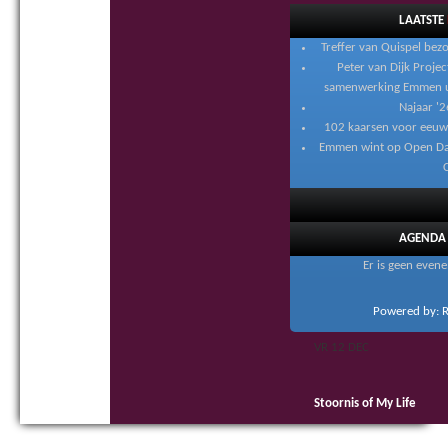
LAATSTE
Treffer van Quispel be
Peter van Dijk Projec
samenwerking Emmen ui
Najaar '26
102 kaarsen voor eeuw
Emmen wint op Open Da
C
AGENDA
Er is geen even
Powered by: R
VR 12 DEC
Stoornis of My Life