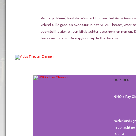
Verras je (klein-) kind deze Sinterklaas met het
Aatje leesboe
vriend Ollie gaan op avontuur in het ATLAS Theater, waar z
voorstelling zien en een kijkje achter de schermen nemen. 
leerzaam cadeau! Verkrijgbaar bij de Theaterkassa.
DO 4 DEC
NNO x Fay Cl
Nederlands gr
het prachtige
Orkest.