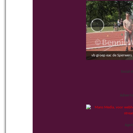
‹
vb groep eac de Sperwers
Social 
Adverte
Agen