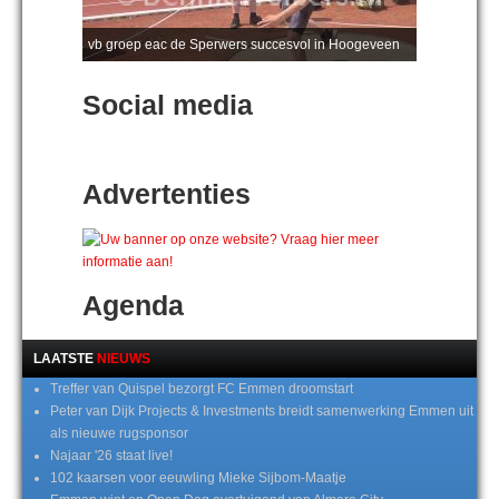
vb groep eac de Sperwers succesvol in Hoogeveen
Social media
Advertenties
Agenda
LAATSTE
NIEUWS
Treffer van Quispel bezorgt FC Emmen droomstart
Peter van Dijk Projects & Investments breidt samenwerking Emmen uit
als nieuwe rugsponsor
Najaar '26 staat live!
102 kaarsen voor eeuwling Mieke Sijbom-Maatje