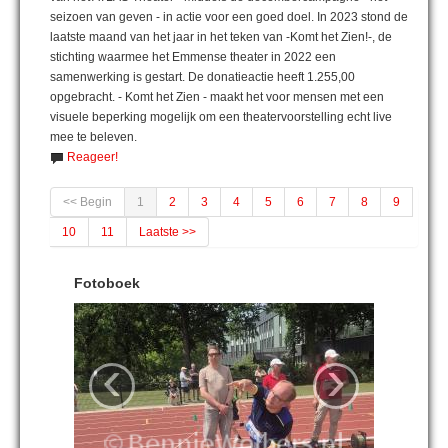
seizoen van geven - in actie voor een goed doel. In 2023 stond de
laatste maand van het jaar in het teken van -Komt het Zien!-, de
stichting waarmee het Emmense theater in 2022 een
samenwerking is gestart. De donatieactie heeft 1.255,00
opgebracht. - Komt het Zien - maakt het voor mensen met een
visuele beperking mogelijk om een theatervoorstelling echt live
mee te beleven.
Reageer!
<< Begin
1
2
3
4
5
6
7
8
9
10
11
Laatste >>
Fotoboek
‹
›