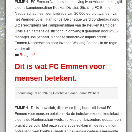
EMMEN - FC Emmen Naoberschap ontving tvan Vriendenloterij gift
tijdens kampioensdiner Keuken Divisiei. Stichting FC Emmen
Naoberschap heeft een bijdrage van 20.000 euro ontvangen van
het VriendenLoterij FanFonds. De cheque werd donderdagavond
uitgereikt tijdens het Kampioensdiner van de Keuken Kampioen
Divisie en namens de stichting in ontvangst genomen door MVO-
manager Jos Schaart. Met deze financiÃ«le impuls breidt FC
Emmen Naoberschap haar inzet op Walking Football in de regio
verder uit.
Reageer!
Dit is wat FC Emmen voor
mensen betekent.
donderdag 09 apr 2026 | Geschreven door Bennie Wolbers
EMMEN - Dit is jouw club, dit is waar jij bij hoort, dit is wat FC
Emmen voor mensen betekent. Na de indrukwekkende knuffelactie
tijdens de Naoberschap-wedstrijd kreeg dit bijzondere gebaar een
prachtig vervolg. Met onze spelersbus trokken wij de regio in om
ontzettend veel knuffels, sjaals en geweldige cadeaus persoonlij