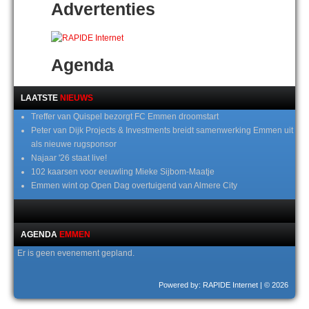
Advertenties
Agenda
LAATSTE
NIEUWS
Treffer van Quispel bezorgt FC Emmen droomstart
Peter van Dijk Projects & Investments breidt samenwerking Emmen uit
als nieuwe rugsponsor
Najaar '26 staat live!
102 kaarsen voor eeuwling Mieke Sijbom-Maatje
Emmen wint op Open Dag overtuigend van Almere City
AGENDA
EMMEN
Er is geen evenement gepland.
Powered by: RAPIDE Internet
| © 2026