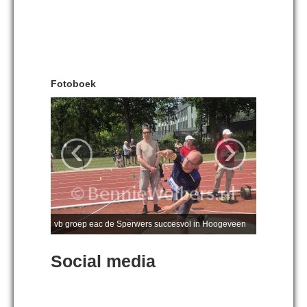
Fotoboek
‹
›
vb groep eac de Sperwers succesvol in Hoogeveen
Social media