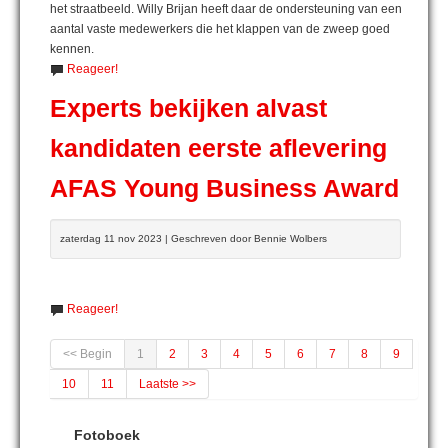
het straatbeeld. Willy Brijan heeft daar de ondersteuning van een
aantal vaste medewerkers die het klappen van de zweep goed
kennen.
Reageer!
Experts bekijken alvast
kandidaten eerste aflevering
AFAS Young Business Award
zaterdag 11 nov 2023 | Geschreven door Bennie Wolbers
Reageer!
<< Begin
1
2
3
4
5
6
7
8
9
10
11
Laatste >>
Fotoboek