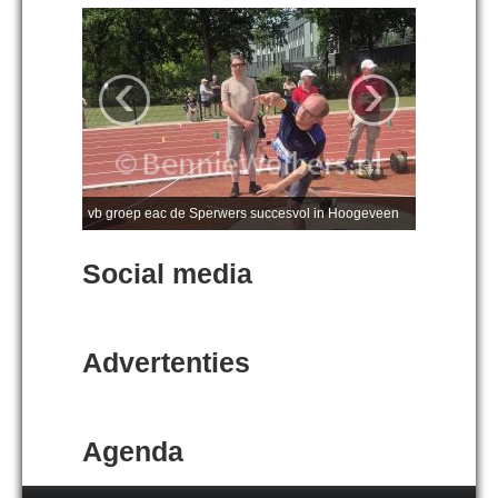
‹
›
vb groep eac de Sperwers succesvol in Hoogeveen
Social media
Advertenties
Agenda