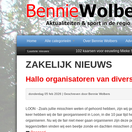
Home
Alle categorieën
Over Bennie Wolbers
Adv
102 kaarsen voor eeuwling Mieke 
Laatste nieuws
Emmen wint op Open Dag overtuig
ZAKELIJK NIEUWS
Daan Lambers tekent eerste profc
Jubileumfeest 35 jaar De Amer
Najaar '26 staat live!
Hallo organisatoren van divers
donderdag 05 feb 2026 | Geschreven door Bennie Wolbers
LOON - Zoals jullie misschien weten of gehoord hebben, zijn wij g
keer hebben wij de fair georganiseerd in Loon, in die 10 jaar tij
organiseren. Nu wij de fair niet meer gaan organiseren zijn deze 
leggen/zetten vinden wij een beetje zonde en dachten misschien zi