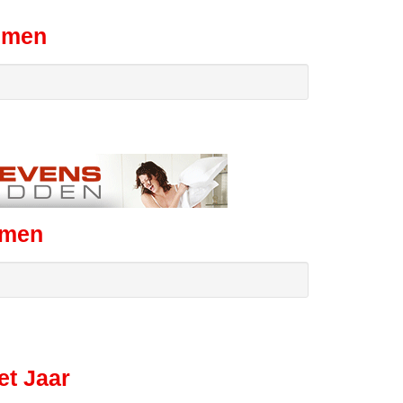
mmen
mmen
t Jaar