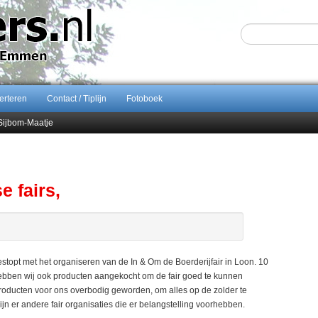
erteren
Contact / Tiplijn
Fotoboek
Sijbom-Maatje
end van Almere City
ontract bij FC Emmen
e fairs,
estopt met het organiseren van de In & Om de Boerderijfair in Loon. 10
d hebben wij ook producten aangekocht om de fair goed te kunnen
producten voor ons overbodig geworden, om alles op de zolder te
jn er andere fair organisaties die er belangstelling voorhebben.