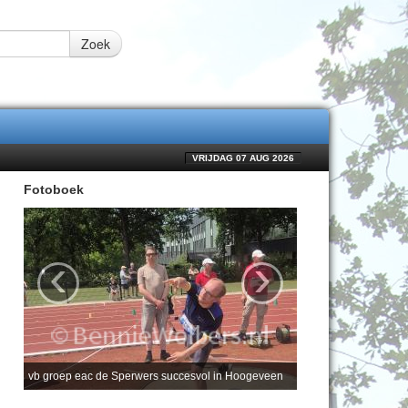
Zoek
VRIJDAG 07 AUG 2026
Fotoboek
‹
›
vb groep eac de Sperwers succesvol in Hoogeveen