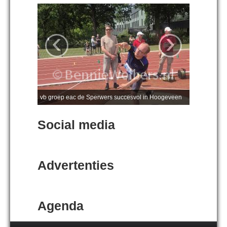
‹
›
vb groep eac de Sperwers succesvol in Hoogeveen
Social media
Advertenties
Agenda