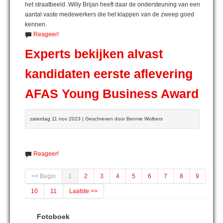
het straatbeeld. Willy Brijan heeft daar de ondersteuning van een
aantal vaste medewerkers die het klappen van de zweep goed
kennen.
Reageer!
Experts bekijken alvast
kandidaten eerste aflevering
AFAS Young Business Award
zaterdag 11 nov 2023 | Geschreven door Bennie Wolbers
Reageer!
<< Begin
1
2
3
4
5
6
7
8
9
10
11
Laatste >>
Fotoboek