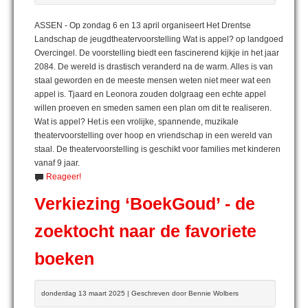
ASSEN - Op zondag 6 en 13 april organiseert Het Drentse
Landschap de jeugdtheatervoorstelling Wat is appel? op landgoed
Overcingel. De voorstelling biedt een fascinerend kijkje in het jaar
2084. De wereld is drastisch veranderd na de warm. Alles is van
staal geworden en de meeste mensen weten niet meer wat een
appel is. Tjaard en Leonora zouden dolgraag een echte appel
willen proeven en smeden samen een plan om dit te realiseren.
Wat is appel? Het.is een vrolijke, spannende, muzikale
theatervoorstelling over hoop en vriendschap in een wereld van
staal. De theatervoorstelling is geschikt voor families met kinderen
vanaf 9 jaar.
Reageer!
Verkiezing ‘BoekGoud’ - de
zoektocht naar de favoriete
boeken
donderdag 13 maart 2025 | Geschreven door Bennie Wolbers