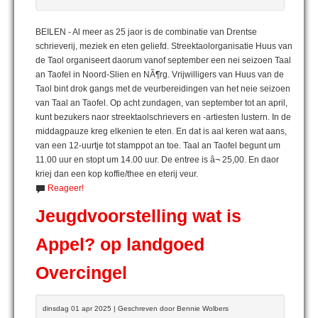
BEILEN - Al meer as 25 jaor is de combinatie van Drentse
schrieverij, meziek en eten geliefd. Streektaolorganisatie Huus van
de Taol organiseert daorum vanof september een nei seizoen Taal
an Taofel in Noord-Slien en NÃ¶rg. Vrijwilligers van Huus van de
Taol bint drok gangs met de veurbereidingen van het neie seizoen
van Taal an Taofel. Op acht zundagen, van september tot an april,
kunt bezukers naor streektaolschrievers en -artiesten lustern. In de
middagpauze kreg elkenien te eten. En dat is aal keren wat aans,
van een 12-uurtje tot stamppot an toe. Taal an Taofel begunt um
11.00 uur en stopt um 14.00 uur. De entree is â¬ 25,00. En daor
kriej dan een kop koffie/thee en eterij veur.
Reageer!
Jeugdvoorstelling wat is
Appel? op landgoed
Overcingel
dinsdag 01 apr 2025 | Geschreven door Bennie Wolbers