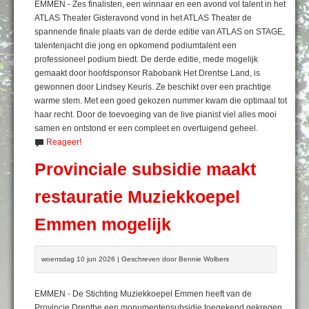
EMMEN - Zes finalisten, een winnaar en een avond vol talent in het
ATLAS Theater Gisteravond vond in het ATLAS Theater de
spannende finale plaats van de derde editie van ATLAS on STAGE,
talentenjacht die jong en opkomend podiumtalent een
professioneel podium biedt. De derde editie, mede mogelijk
gemaakt door hoofdsponsor Rabobank Het Drentse Land, is
gewonnen door Lindsey Keuris. Ze beschikt over een prachtige
warme stem. Met een goed gekozen nummer kwam die optimaal tot
haar recht. Door de toevoeging van de live pianist viel alles mooi
samen en ontstond er een compleet en overtuigend geheel.
Reageer!
Provinciale subsidie maakt
restauratie Muziekkoepel
Emmen mogelijk
woensdag 10 jun 2026 | Geschreven door Bennie Wolbers
EMMEN - De Stichting Muziekkoepel Emmen heeft van de
Provincie Drenthe een monumentensubsidie toegekend gekregen