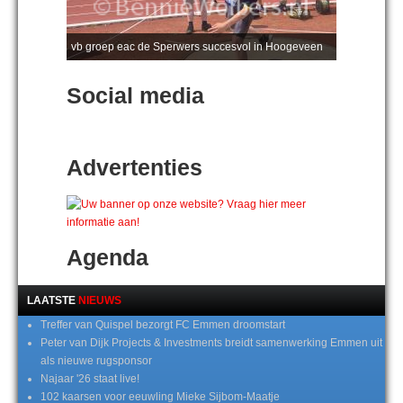
vb groep eac de Sperwers succesvol in Hoogeveen
Social media
Advertenties
Agenda
LAATSTE
NIEUWS
Treffer van Quispel bezorgt FC Emmen droomstart
Peter van Dijk Projects & Investments breidt samenwerking Emmen uit
als nieuwe rugsponsor
Najaar '26 staat live!
102 kaarsen voor eeuwling Mieke Sijbom-Maatje