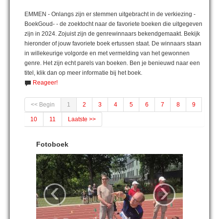
EMMEN - Onlangs zijn er stemmen uitgebracht in de verkiezing -
BoekGoud- - de zoektocht naar de favoriete boeken die uitgegeven
zijn in 2024. Zojuist zijn de genrewinnaars bekendgemaakt. Bekijk
hieronder of jouw favoriete boek ertussen staat. De winnaars staan
in willekeurige volgorde en met vermelding van het gewonnen
genre. Het zijn echt parels van boeken. Ben je benieuwd naar een
titel, klik dan op meer informatie bij het boek.
Reageer!
<< Begin
1
2
3
4
5
6
7
8
9
10
11
Laatste >>
Fotoboek
‹
›