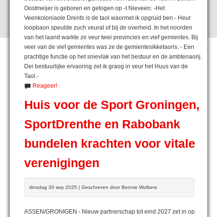
Oostmeijer is geboren en getogen op -t Nieveen: -Het
Veenkoloniaole Drents is de taol waormet ik opgruid ben.- Heur
loopbaon speulde zuch veural of bij de overheid. In het noorden
van het laand warkte ze veur twei previncies en vief gemientes. Bij
veer van de vief gemientes was ze de gemientesikketaoris: - Een
prachtige functie op het snievlak van het bestuur en de ambtenaorij.
Dei bestuurlijke ervaoring zet ik graog in veur het Huus van de
Taol.-
Reageer!
Huis voor de Sport Groningen,
SportDrenthe en Rabobank
bundelen krachten voor vitale
verenigingen
dinsdag 30 sep 2025 | Geschreven door Bennie Wolbers
ASSEN/GRONIGEN - Nieuw partnerschap tot eind 2027 zet in op