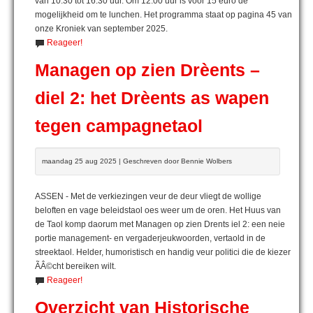
van 10.30 tot 16.30 uur. Om 12.00 uur is voor 15 euro de
mogelijkheid om te lunchen. Het programma staat op pagina 45 van
onze Kroniek van september 2025.
Reageer!
Managen op zien Drèents –
diel 2: het Drèents as wapen
tegen campagnetaol
maandag 25 aug 2025 | Geschreven door Bennie Wolbers
ASSEN - Met de verkiezingen veur de deur vliegt de wollige
beloften en vage beleidstaol oes weer um de oren. Het Huus van
de Taol komp daorum met Managen op zien Drents iel 2: een neie
portie management- en vergaderjeukwoorden, vertaold in de
streektaol. Helder, humoristisch en handig veur politici die de kiezer
ÃÂ©cht bereiken wilt.
Reageer!
Overzicht van Historische