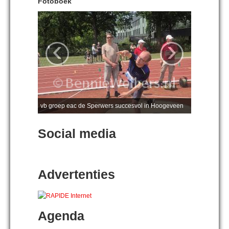
Fotoboek
‹
›
vb groep eac de Sperwers succesvol in Hoogeveen
Social media
Advertenties
Agenda