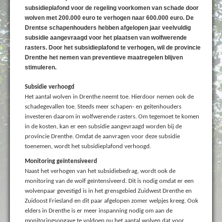
subsidieplafond voor de regeling voorkomen van schade door
wolven met 200.000 euro te verhogen naar 600.000 euro. De
Drentse schapenhouders hebben afgelopen jaar veelvuldig
subsidie aangevraagd voor het plaatsen van wolfwerende
rasters. Door het subsidieplafond te verhogen, wil de provincie
Drenthe het nemen van preventieve maatregelen blijven
stimuleren.
Subsidie verhoogd
Het aantal wolven in Drenthe neemt toe. Hierdoor nemen ook de
schadegevallen toe. Steeds meer schapen- en geitenhouders
investeren daarom in wolfwerende rasters. Om tegemoet te komen
in de kosten, kan er een subsidie aangevraagd worden bij de
provincie Drenthe. Omdat de aanvragen voor deze subsidie
toenemen, wordt het subsidieplafond verhoogd.
Monitoring geïntensiveerd
Naast het verhogen van het subsidiebedrag, wordt ook de
monitoring van de wolf geïntensiveerd. Dit is nodig omdat er een
wolvenpaar gevestigd is in het grensgebied Zuidwest Drenthe en
Zuidoost Friesland en dit paar afgelopen zomer welpjes kreeg. Ook
elders in Drenthe is er meer inspanning nodig om aan de
monitoringsopgave te voldoen nu het aantal wolven dat voor