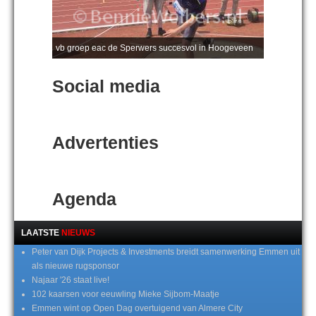
vb groep eac de Sperwers succesvol in Hoogeveen
Social media
Advertenties
Agenda
LAATSTE
NIEUWS
Peter van Dijk Projects & Investments breidt samenwerking Emmen uit
als nieuwe rugsponsor
Najaar '26 staat live!
102 kaarsen voor eeuwling Mieke Sijbom-Maatje
Emmen wint op Open Dag overtuigend van Almere City