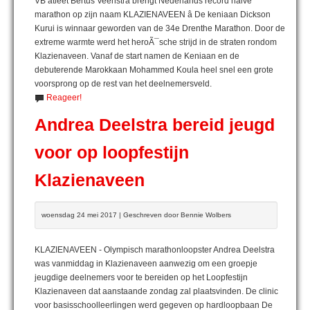
VB atleet Bertus Veenstra brengt Nederlands record halve
marathon op zijn naam KLAZIENAVEEN â De keniaan Dickson
Kurui is winnaar geworden van de 34e Drenthe Marathon. Door de
extreme warmte werd het heroÃ¯sche strijd in de straten rondom
Klazienaveen. Vanaf de start namen de Keniaan en de
debuterende Marokkaan Mohammed Koula heel snel een grote
voorsprong op de rest van het deelnemersveld.
Reageer!
Andrea Deelstra bereid jeugd
voor op loopfestijn
Klazienaveen
woensdag 24 mei 2017 | Geschreven door Bennie Wolbers
KLAZIENAVEEN - Olympisch marathonloopster Andrea Deelstra
was vanmiddag in Klazienaveen aanwezig om een groepje
jeugdige deelnemers voor te bereiden op het Loopfestijn
Klazienaveen dat aanstaande zondag zal plaatsvinden. De clinic
voor basisschoolleerlingen werd gegeven op hardloopbaan De