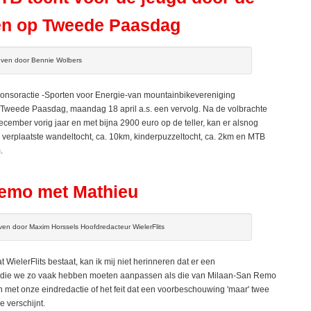
en op Tweede Paasdag
ven door Bennie Wolbers
oractie -Sporten voor Energie-van mountainbikevereniging
op Tweede Paasdag, maandag 18 april a.s. een vervolg. Na de volbrachte
december vorig jaar en met bijna 2900 euro op de teller, kan er alsnog
erplaatste wandeltocht, ca. 10km, kinderpuzzeltocht, ca. 2km en MTB
.
emo met Mathieu
ven door Maxim Horssels Hoofdredacteur WielerFlits
 WielerFlits bestaat, kan ik mij niet herinneren dat er een
 die we zo vaak hebben moeten aanpassen als die van Milaan-San Remo
n met onze eindredactie of het feit dat een voorbeschouwing 'maar' twee
e verschijnt.