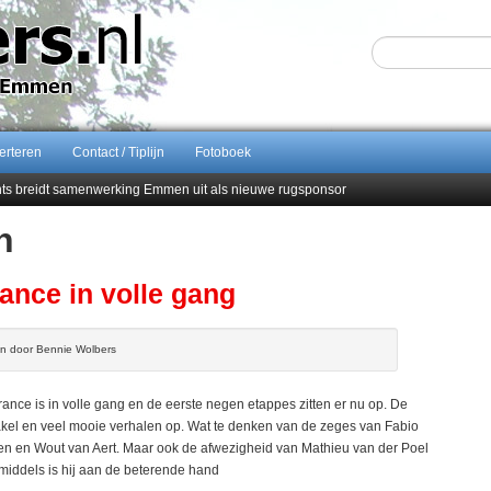
erteren
Contact / Tiplijn
Fotoboek
ents breidt samenwerking Emmen uit als nieuwe rugsponsor
n
Sijbom-Maatje
end van Almere City
men droomstart
ance in volle gang
en door Bennie Wolbers
ance is in volle gang en de eerste negen etappes zitten er nu op. De
akel en veel mooie verhalen op. Wat te denken van de zeges van Fabio
 en Wout van Aert. Maar ook de afwezigheid van Mathieu van der Poel
 Inmiddels is hij aan de beterende hand