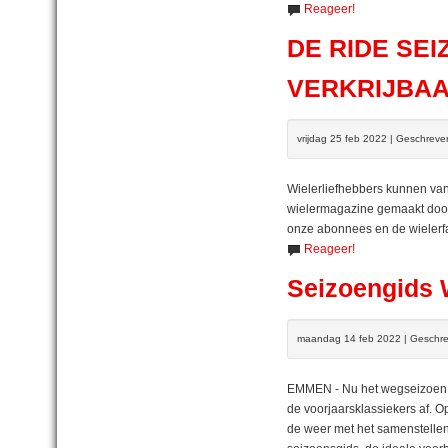
Reageer!
DE RIDE SEI
VERKRIJBA
vrijdag 25 feb 2022 | Geschrev
Wielerliefhebbers kunnen va
wielermagazine gemaakt door d
onze abonnees en de wielerfa
Reageer!
Seizoengids W
maandag 14 feb 2022 | Geschre
EMMEN - Nu het wegseizoen in
de voorjaarsklassiekers af. O
de weer met het samenstellen