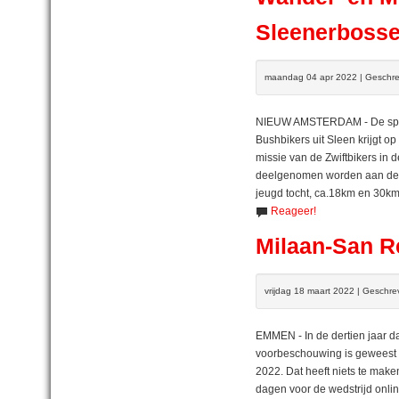
Sleenerboss
maandag 04 apr 2022 | Geschre
NIEUW AMSTERDAM - De spons
Bushbikers uit Sleen krijgt 
missie van de Zwiftbikers in 
deelgenomen worden aan de v
jeugd tocht, ca.18km en 30km
Reageer!
Milaan-San R
vrijdag 18 maart 2022 | Geschre
EMMEN - In de dertien jaar dat
voorbeschouwing is geweest
2022. Dat heeft niets te make
dagen voor de wedstrijd onlin