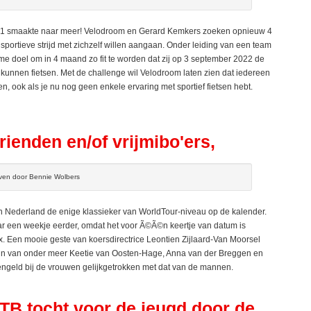
1 smaakte naar meer! Velodroom en Gerard Kemkers zoeken opnieuw 4
portieve strijd met zichzelf willen aangaan. Onder leiding van een team
eme doel om in 4 maand zo fit te worden dat zij op 3 september 2022 de
unnen fietsen. Met de challenge wil Velodroom laten zien dat iedereen
tsen, ook als je nu nog geen enkele ervaring met sportief fietsen hebt.
rienden en/of vrijmibo'ers,
ven door Bennie Wolbers
 Nederland de enige klassieker van WorldTour-niveau op de kalender.
aar een weekje eerder, omdat het voor Ã©Ã©n keertje van datum is
x. Een mooie geste van koersdirectrice Leontien Zijlaard-Van Moorsel
zijn van onder meer Keetie van Oosten-Hage, Anna van der Breggen en
zengeld bij de vrouwen gelijkgetrokken met dat van de mannen.
TB tocht voor de jeugd door de