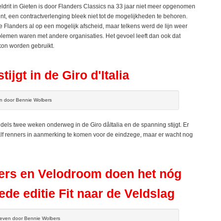
ldrit in Gieten is door Flanders Classics na 33 jaar niet meer opgenomen
t, een contractverlenging bleek niet tot de mogelijkheden te behoren.
 Flanders al op een mogelijk afscheid, maar telkens werd de lijn weer
emen waren met andere organisaties. Het gevoel leeft dan ook dat
kon worden gebruikt.
ijgt in de Giro d'Italia
en door Bennie Wolbers
dels twee weken onderweg in de Giro dâItalia en de spanning stijgt. Er
alf renners in aanmerking te komen voor de eindzege, maar er wacht nog
rs en Velodroom doen het nóg
ede editie Fit naar de Veldslag
even door Bennie Wolbers