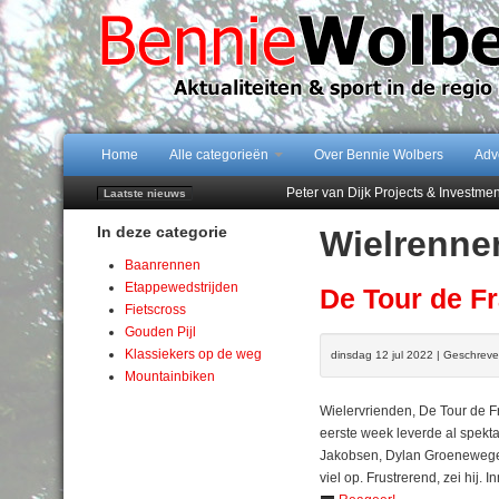
Home
Alle categorieën
Over Bennie Wolbers
Adv
Peter van Dijk Projects & Investm
Laatste nieuws
Najaar '26 staat live!
In deze categorie
Wielrenne
102 kaarsen voor eeuwling Mieke 
Emmen wint op Open Dag overtuig
Baanrennen
Treffer van Quispel bezorgt FC Em
Etappewedstrijden
De Tour de Fr
Fietscross
Gouden Pijl
Klassiekers op de weg
dinsdag 12 jul 2022 | Geschrev
Mountainbiken
Wielervrienden, De Tour de Fr
eerste week leverde al spekt
Jakobsen, Dylan Groenewegen
viel op. Frustrerend, zei hij.