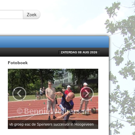
Zoek
ZATERDAG 08 AUG 2026
Fotoboek
‹
›
vb groep eac de Sperwers succesvol in Hoogeveen