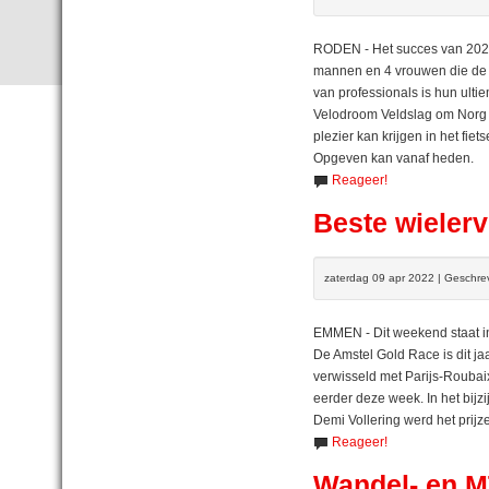
RODEN - Het succes van 202
mannen en 4 vrouwen die de s
van professionals is hun ulti
Velodroom Veldslag om Norg k
plezier kan krijgen in het fie
Opgeven kan vanaf heden.
Reageer!
Beste wielerv
zaterdag 09 apr 2022 | Geschre
EMMEN - Dit weekend staat in
De Amstel Gold Race is dit j
verwisseld met Parijs-Roubai
eerder deze week. In het bij
Demi Vollering werd het prij
Reageer!
Wandel- en M