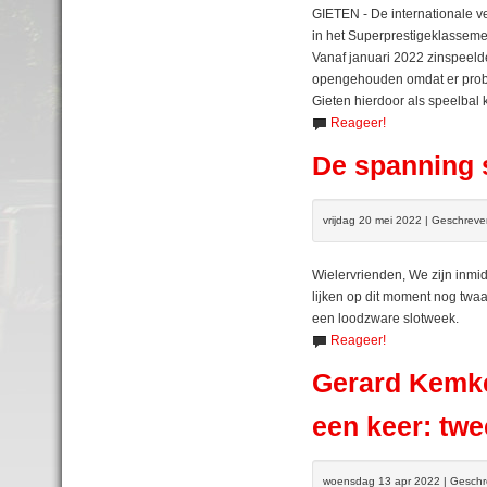
GIETEN - De internationale ve
in het Superprestigeklassemen
Vanaf januari 2022 zinspeelde
opengehouden omdat er probl
Gieten hierdoor als speelbal 
Reageer!
De spanning st
vrijdag 20 mei 2022 | Geschrev
Wielervrienden, We zijn inmid
lijken op dit moment nog twa
een loodzware slotweek.
Reageer!
Gerard Kemke
een keer: twe
woensdag 13 apr 2022 | Geschr