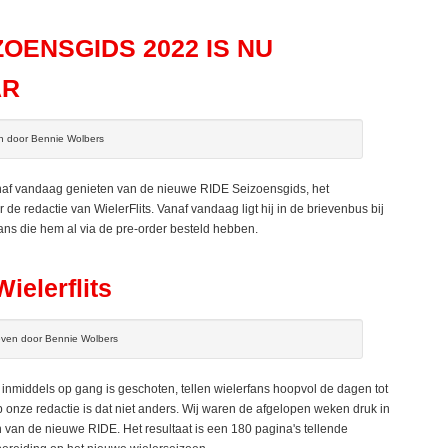
ZOENSGIDS 2022 IS NU
AR
en door Bennie Wolbers
naf vandaag genieten van de nieuwe RIDE Seizoensgids, het
e redactie van WielerFlits. Vanaf vandaag ligt hij in de brievenbus bij
ns die hem al via de pre-order besteld hebben.
ielerflits
ven door Bennie Wolbers
middels op gang is geschoten, tellen wielerfans hoopvol de dagen tot
p onze redactie is dat niet anders. Wij waren de afgelopen weken druk in
 van de nieuwe RIDE. Het resultaat is een 180 pagina's tellende