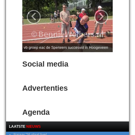
‹
›
vb groep eac de Sperwers succesvol in Hoogeveen
Social media
Advertenties
Agenda
LAATSTE
NIEUWS
Najaar '26 staat live!