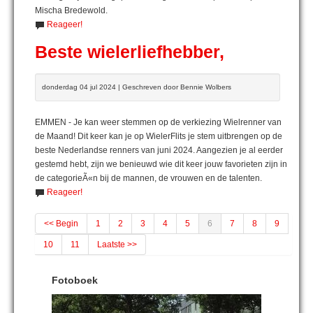
Mischa Bredewold.
Reageer!
Beste wielerliefhebber,
donderdag 04 jul 2024 | Geschreven door Bennie Wolbers
EMMEN - Je kan weer stemmen op de verkiezing Wielrenner van
de Maand! Dit keer kan je op WielerFlits je stem uitbrengen op de
beste Nederlandse renners van juni 2024. Aangezien je al eerder
gestemd hebt, zijn we benieuwd wie dit keer jouw favorieten zijn in
de categorieÃ«n bij de mannen, de vrouwen en de talenten.
Reageer!
<< Begin
1
2
3
4
5
6
7
8
9
10
11
Laatste >>
Fotoboek