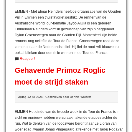
EMMEN - Met Elmar Reinders heeft de organisatie van de Gouden
Pijl in Emmen een thuisfavoriet gestrikt. De renner van de
Australische WorldTour-formatie Jayco-AlUla is een geboren
Emmenaar.Reinders komt in gezelschap van zijn ploeggenoot
Dylan Groenewegen naar de Gouden Pijl. Momenteel zijn beide
renners nog actief in de Tour de France. Groenewegen reed deze
zomer al naar de Nederlandse titel. Hij liet de rood-wit-blauwe trui
ook al blinken door een rit te winnen in de Tour de France.
Reageer!
Gehavende Primoz Roglic
moet de strijd staken
vrijdag 12 jul 2024 | Geschreven door Bennie Wolbers
EMMEN Het einde van de tweede week in de Tour de France is in
zicht en opnieuw hebben we spraakmakende etappes achter de
rug. Wat te denken van de loodzware bergrit naar Le Lioran van
woensdag, waarin Jonas Vingegaard afrekende met Tadej Poga?ar