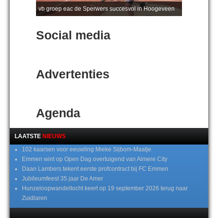
vb groep eac de Sperwers succesvol in Hoogeveen
Social media
Advertenties
Agenda
LAATSTE
NIEUWS
102 kaarsen voor eeuwling Mieke Sijbom-Maatje
Emmen wint op Open Dag overtuigend van Almere City
Daan Lambers tekent eerste profcontract bij FC Emmen
Jubileumfeest 35 jaar De Amer
Hunzeloopwandeltocht keert op 19 september 2026 terug naar
Zuidlaren