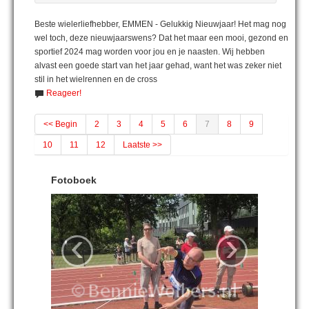
Beste wielerliefhebber, EMMEN - Gelukkig Nieuwjaar! Het mag nog
wel toch, deze nieuwjaarswens? Dat het maar een mooi, gezond en
sportief 2024 mag worden voor jou en je naasten. Wij hebben
alvast een goede start van het jaar gehad, want het was zeker niet
stil in het wielrennen en de cross
Reageer!
<< Begin
2
3
4
5
6
7
8
9
10
11
12
Laatste >>
Fotoboek
‹
›