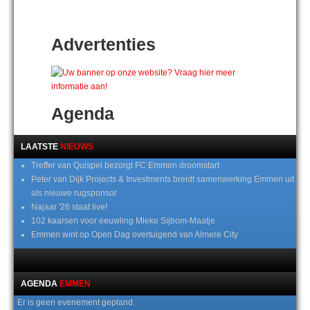
Advertenties
Agenda
LAATSTE
NIEUWS
Treffer van Quispel bezorgt FC Emmen droomstart
Peter van Dijk Projects & Investments breidt samenwerking Emmen uit
als nieuwe rugsponsor
Najaar '26 staat live!
102 kaarsen voor eeuwling Mieke Sijbom-Maatje
Emmen wint op Open Dag overtuigend van Almere City
AGENDA
EMMEN
Er is geen evenement gepland.