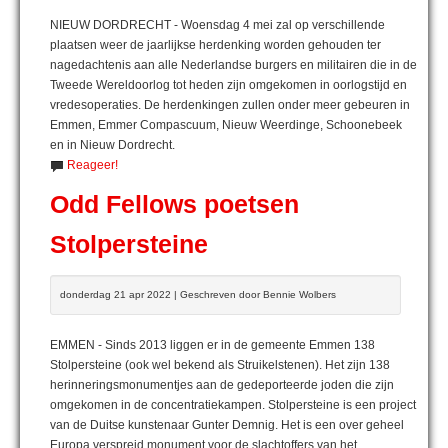
NIEUW DORDRECHT - Woensdag 4 mei zal op verschillende
plaatsen weer de jaarlijkse herdenking worden gehouden ter
nagedachtenis aan alle Nederlandse burgers en militairen die in de
Tweede Wereldoorlog tot heden zijn omgekomen in oorlogstijd en
vredesoperaties. De herdenkingen zullen onder meer gebeuren in
Emmen, Emmer Compascuum, Nieuw Weerdinge, Schoonebeek
en in Nieuw Dordrecht.
Reageer!
Odd Fellows poetsen
Stolpersteine
donderdag 21 apr 2022 | Geschreven door Bennie Wolbers
EMMEN - Sinds 2013 liggen er in de gemeente Emmen 138
Stolpersteine (ook wel bekend als Struikelstenen). Het zijn 138
herinneringsmonumentjes aan de gedeporteerde joden die zijn
omgekomen in de concentratiekampen. Stolpersteine is een project
van de Duitse kunstenaar Gunter Demnig. Het is een over geheel
Europa verspreid monument voor de slachtoffers van het