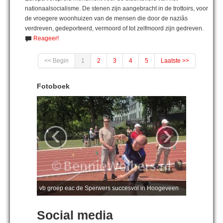
nationaalsocialisme. De stenen zijn aangebracht in de trottoirs, voor
de vroegere woonhuizen van de mensen die door de naziâs
verdreven, gedeporteerd, vermoord of tot zelfmoord zijn gedreven.
Reageer!
<< Begin
1
2
3
4
5
Laatste >>
Fotoboek
‹
›
vb groep eac de Sperwers succesvol in Hoogeveen
Social media