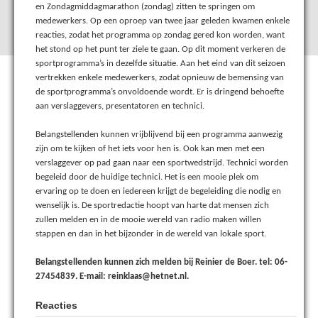
en Zondagmiddagmarathon (zondag) zitten te springen om
medewerkers. Op een oproep van twee jaar geleden kwamen enkele
reacties, zodat het programma op zondag gered kon worden, want
het stond op het punt ter ziele te gaan. Op dit moment verkeren de
sportprogramma’s in dezelfde situatie. Aan het eind van dit seizoen
vertrekken enkele medewerkers, zodat opnieuw de bemensing van
de sportprogramma’s onvoldoende wordt. Er is dringend behoefte
aan verslaggevers, presentatoren en technici.
Belangstellenden kunnen vrijblijvend bij een programma aanwezig
zijn om te kijken of het iets voor hen is. Ook kan men met een
verslaggever op pad gaan naar een sportwedstrijd. Technici worden
begeleid door de huidige technici. Het is een mooie plek om
ervaring op te doen en iedereen krijgt de begeleiding die nodig en
wenselijk is. De sportredactie hoopt van harte dat mensen zich
zullen melden en in de mooie wereld van radio maken willen
stappen en dan in het bijzonder in de wereld van lokale sport.
Belangstellenden kunnen zich melden bij Reinier de Boer. tel: 06-
27454839. E-mail: reinklaas@hetnet.nl.
Reacties