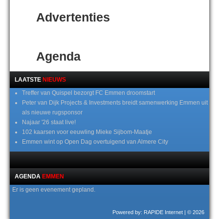
Advertenties
Agenda
LAATSTE
NIEUWS
Treffer van Quispel bezorgt FC Emmen droomstart
Peter van Dijk Projects & Investments breidt samenwerking Emmen uit
als nieuwe rugsponsor
Najaar '26 staat live!
102 kaarsen voor eeuwling Mieke Sijbom-Maatje
Emmen wint op Open Dag overtuigend van Almere City
AGENDA
EMMEN
Er is geen evenement gepland.
Powered by: RAPIDE Internet
| © 2026