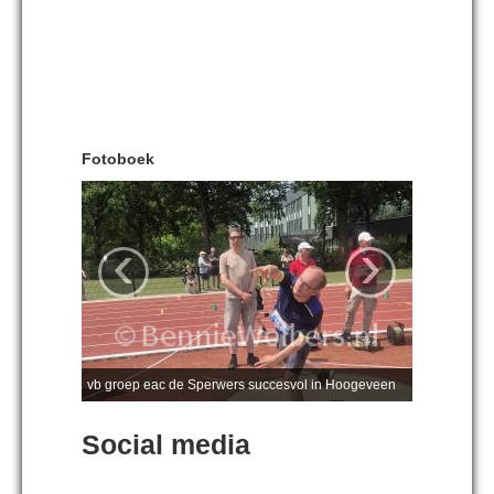
Fotoboek
‹
›
vb groep eac de Sperwers succesvol in Hoogeveen
Social media